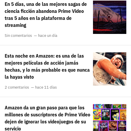
En 5 días, una de las mejores sagas de
carácter inicial), pero no mayúsculas, espacios, tildes
¿Todavía no tienes cuenta?
o caracteres especiales.
ciencia ficción abandona Prime Video
tras 5 años en la plataforma de
He leído y acepto la
politica de privacidad y
Regístrate gratis
streaming
de participación
Sin comentarios
hace un día
Registrarse en 3DJuegos
El inicio de sesión con Facebook ya no está
Esta noche en Amazon: es una de las
disponible, pero puedes seguir usando tu cuenta
mejores películas de acción jamás
de 3DJuegos:
Entra con Google
hechas, y lo más probable es que nunca
la hayas visto
Recupera tu acceso con Facebook
2 comentarios
hace 11 días
¿Ya tienes cuenta?
Amazon da un gran paso para que los
Entra en 3DJuegos
millones de suscriptores de Prime Video
dejen de ignorar los videojuegos de su
servicio