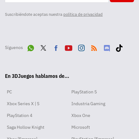
Suscribiéndote aceptas nuestra
política de privacidad
Síguenos
Wha
Twit
Fac
Yout
Inst
RSS
Disc
Tikt
tsA
ter
ebo
ube
agra
ord
ok
En 3DJuegos hablamos de...
pp
ok
m
PC
PlayStation 5
Xbox Series X | S
Industria Gaming
PlayStation 4
Xbox One
Saga Hollow Knight
Microsoft
Xbox [Empresa]
PlayStation [Empresa]