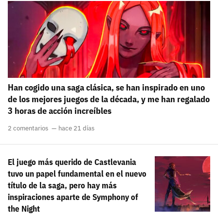
carácter inicial), pero no mayúsculas, espacios, tildes
¿Todavía no tienes cuenta?
o caracteres especiales.
He leído y acepto la
politica de privacidad y
Regístrate gratis
de participación
Registrarse en 3DJuegos
Han cogido una saga clásica, se han inspirado en uno
El inicio de sesión con Facebook ya no está
de los mejores juegos de la década, y me han regalado
disponible, pero puedes seguir usando tu cuenta
3 horas de acción increíbles
de 3DJuegos:
Entra con Google
Recupera tu acceso con Facebook
2 comentarios
hace 21 días
¿Ya tienes cuenta?
El juego más querido de Castlevania
tuvo un papel fundamental en el nuevo
título de la saga, pero hay más
Entra en 3DJuegos
inspiraciones aparte de Symphony of
the Night