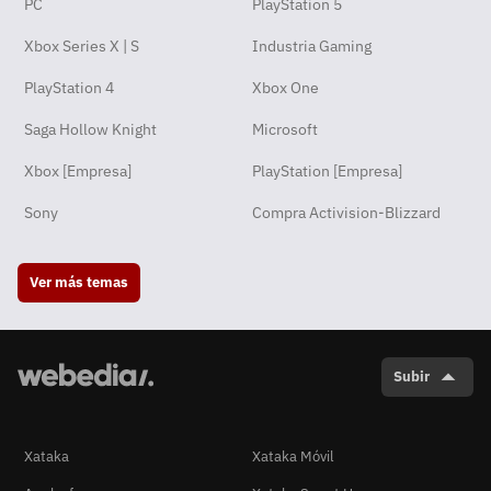
PC
PlayStation 5
Xbox Series X | S
Industria Gaming
PlayStation 4
Xbox One
Saga Hollow Knight
Microsoft
Xbox [Empresa]
PlayStation [Empresa]
Sony
Compra Activision-Blizzard
Ver más temas
Subir
Xataka
Xataka Móvil