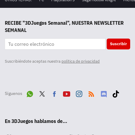
RECIBE "3DJuegos Semanal", NUESTRA NEWSLETTER
SEMANAL
Suscribir
Suscribiéndote aceptas nuestra
política de privacidad
Síguenos
Wha
Twit
Fac
Yout
Inst
RSS
Disc
Tikt
tsA
ter
ebo
ube
agra
ord
ok
En 3DJuegos hablamos de...
pp
ok
m