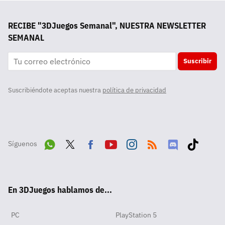
RECIBE "3DJuegos Semanal", NUESTRA NEWSLETTER
SEMANAL
Suscribir
Suscribiéndote aceptas nuestra
política de privacidad
Síguenos
Wha
Twit
Fac
Yout
Inst
RSS
Disc
Tikt
tsA
ter
ebo
ube
agra
ord
ok
En 3DJuegos hablamos de...
pp
ok
m
PC
PlayStation 5