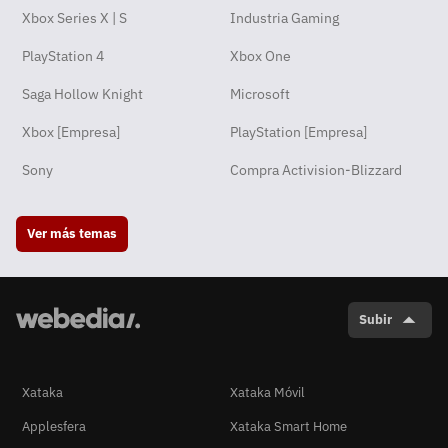
Xbox Series X | S
Industria Gaming
PlayStation 4
Xbox One
Saga Hollow Knight
Microsoft
Xbox [Empresa]
PlayStation [Empresa]
Sony
Compra Activision-Blizzard
Ver más temas
Subir
Xataka
Xataka Móvil
Applesfera
Xataka Smart Home