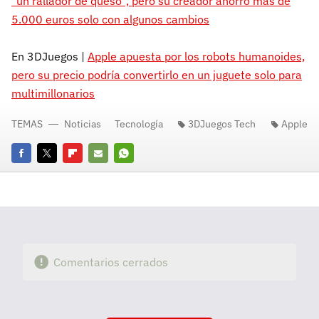
"un rallador de queso", pero su creador ahorró más de
5.000 euros solo con algunos cambios
En 3DJuegos |
Apple apuesta por los robots humanoides,
pero su precio podría convertirlo en un juguete solo para
multimillonarios
TEMAS
Noticias
Tecnología
3DJuegos Tech
Apple
Facebook
Twitter
Flipboard
E-
Whatsapp
mail
Comentarios cerrados