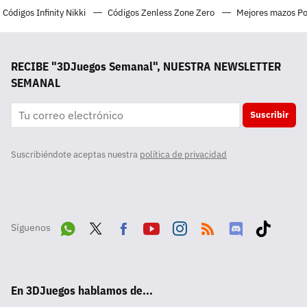
Códigos Infinity Nikki
Códigos Zenless Zone Zero
Mejores mazos P
RECIBE "3DJuegos Semanal", NUESTRA NEWSLETTER
SEMANAL
Suscribir
Suscribiéndote aceptas nuestra
política de privacidad
Síguenos
Wha
Twit
Fac
Yout
Inst
RSS
Disc
Tikt
tsA
ter
ebo
ube
agra
ord
ok
En 3DJuegos hablamos de...
pp
ok
m