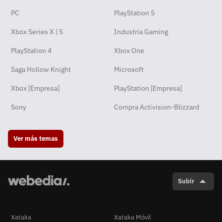
PC
PlayStation 5
Xbox Series X | S
Industria Gaming
PlayStation 4
Xbox One
Saga Hollow Knight
Microsoft
Xbox [Empresa]
PlayStation [Empresa]
Sony
Compra Activision-Blizzard
Ver más temas
Subir
Xataka
Xataka Móvil