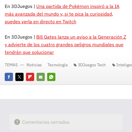
En 3DJuegos |
Una partida de Pokémon inspiró a la IA
más avanzada del mundo y, si te pica la curiosidad,
puedes verla en directo en Twitch
En 3DJuegos |
Bill Gates lanza un aviso a la Generación Z
y advierte de los cuatro grandes peligros mundiales que
tendrán que solucionar
TEMAS
Noticias
Tecnología
3DJuegos Tech
Inteligen
Facebook
Twitter
Flipboard
E-
Whatsapp
mail
Comentarios cerrados