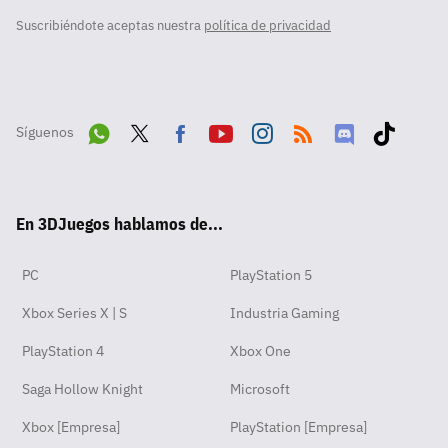
Suscribiéndote aceptas nuestra
política de privacidad
Síguenos
Wha
Twit
Fac
Yout
Inst
RSS
Disc
Tikt
tsA
ter
ebo
ube
agra
ord
ok
En 3DJuegos hablamos de...
pp
ok
m
PC
PlayStation 5
Xbox Series X | S
Industria Gaming
PlayStation 4
Xbox One
Saga Hollow Knight
Microsoft
Xbox [Empresa]
PlayStation [Empresa]