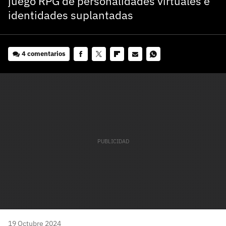
juego RPG de personalidades virtuales e
identidades suplantadas
4 comentarios
Facebook
Twitter
Flipboard
E-
Whatsapp
mail
19 Octubre 2024