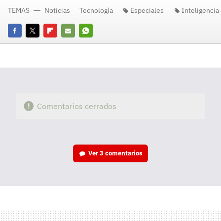
TEMAS
Noticias
Tecnología
Especiales
Inteligencia a
Facebook
Twitter
Flipboard
E-
Whatsapp
mail
Comentarios cerrados
Ver
3 comentarios