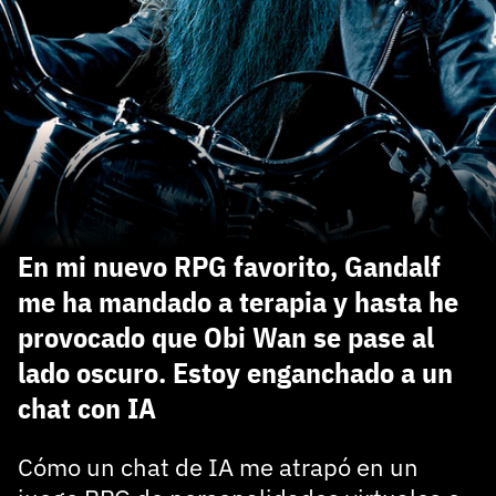
carácter inicial), pero no mayúsculas, espacios, tildes
¿Todavía no tienes cuenta?
o caracteres especiales.
He leído y acepto la
politica de privacidad y
Regístrate gratis
de participación
Registrarse en 3DJuegos
El inicio de sesión con Facebook ya no está
disponible, pero puedes seguir usando tu cuenta
de 3DJuegos:
Entra con Google
En mi nuevo RPG favorito, Gandalf
Recupera tu acceso con Facebook
me ha mandado a terapia y hasta he
provocado que Obi Wan se pase al
¿Ya tienes cuenta?
lado oscuro. Estoy enganchado a un
chat con IA
Entra en 3DJuegos
Cómo un chat de IA me atrapó en un