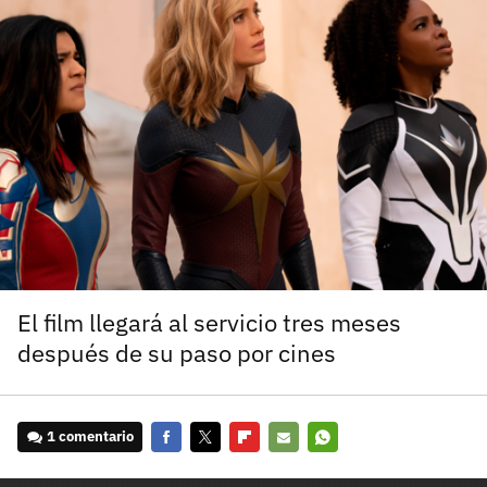
carácter inicial), pero no mayúsculas, espacios, tildes
¿Todavía no tienes cuenta?
o caracteres especiales.
He leído y acepto la
politica de privacidad y
Regístrate gratis
de participación
Registrarse en 3DJuegos
El inicio de sesión con Facebook ya no está
disponible, pero puedes seguir usando tu cuenta
de 3DJuegos:
Entra con Google
Recupera tu acceso con Facebook
El film llegará al servicio tres meses
después de su paso por cines
¿Ya tienes cuenta?
Entra en 3DJuegos
1 comentario
Facebook
Twitter
Flipboard
E-
Whatsapp