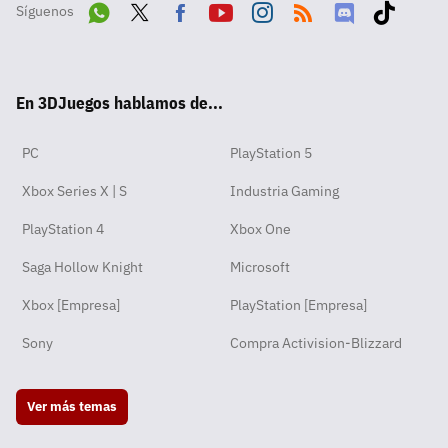
Síguenos
Wha
Twit
Fac
Yout
Inst
RSS
Disc
Tikt
tsA
ter
ebo
ube
agra
ord
ok
En 3DJuegos hablamos de...
pp
ok
m
PC
PlayStation 5
Xbox Series X | S
Industria Gaming
PlayStation 4
Xbox One
Saga Hollow Knight
Microsoft
Xbox [Empresa]
PlayStation [Empresa]
Sony
Compra Activision-Blizzard
Ver más temas