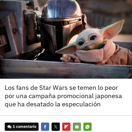
carácter inicial), pero no mayúsculas, espacios, tildes
¿Todavía no tienes cuenta?
o caracteres especiales.
He leído y acepto la
politica de privacidad y
Regístrate gratis
de participación
Registrarse en 3DJuegos
El inicio de sesión con Facebook ya no está
disponible, pero puedes seguir usando tu cuenta
de 3DJuegos:
Entra con Google
Recupera tu acceso con Facebook
Los fans de Star Wars se temen lo peor
por una campaña promocional japonesa
¿Ya tienes cuenta?
que ha desatado la especulación
Entra en 3DJuegos
1 comentario