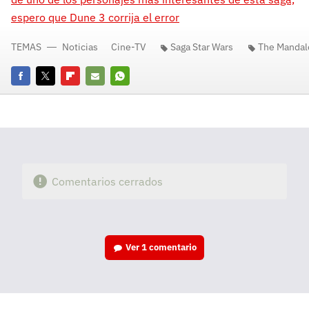
espero que Dune 3 corrija el error
TEMAS
Noticias
Cine-TV
Saga Star Wars
The Mandal
Facebook
Twitter
Flipboard
E-
Whatsapp
mail
Comentarios cerrados
Ver
1 comentario