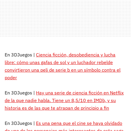
En 3DJuegos |
Ciencia ficción, desobediencia y lucha
libre: cómo unas gafas de sol y un luchador rebelde
convirtieron una peli de serie b en un símbolo contra el
poder
En 3DJuegos |
Hay una serie de ciencia ficción en Netflix
de la que nadie habla. Tiene un 8,5/10 en IMDb, y su
historia es de las que te atrapan de principio a fin
En 3DJuegos |
Es una pena que el cine se haya olvidado
de uno de los personajes más interesantes de esta saga,