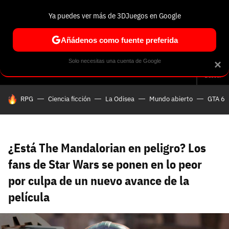
Ya puedes ver más de 3DJuegos en Google
Volver
Entra en 3DJuegos
Regístrate en 3DJuegos
Recuperar contraseña
Añádenos como fuente preferida
Correo electrónico
Correo electrónico
Correo electrónico
Te enviaremos un correo electrónico con un
Solo necesitas una cuenta de Google
×
Análisis
Guías y trucos
Trivia
Selección
Tech
Seri
enlace para recuperar tu contraseña:
Buscar
Correo electrónico asociado a tu cuenta de
HOY SE HABLA DE
RPG
Ciencia ficción
La Odisea
Mundo abierto
GTA 6
Facebook:
Contraseña
Contraseña
(mínimo 6 caracteres)
Cancelar
Recuperar contraseña
Repetir contraseña
Recuperar contraseña
Recuperar contraseña
Iniciar sesión
¿Está The Mandalorian en peligro? Los
fans de Star Wars se ponen en lo peor
por culpa de un nuevo avance de la
Nombre de usuario
película
Entra con Google
Se usa para la dirección de tu página de usuario.
Piénsalo bien porque no podrás cambiarlo. Mínimo 3
caracteres, se pueden usar números (no como