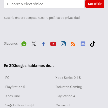
Suscribir
Suscribiéndote aceptas nuestra
política de privacidad
Síguenos
Wha
Twit
Fac
Yout
Inst
RSS
Disc
Tikt
tsA
ter
ebo
ube
agra
ord
ok
En 3DJuegos hablamos de...
pp
ok
m
PC
Xbox Series X | S
PlayStation 5
Industria Gaming
Xbox One
PlayStation 4
Saga Hollow Knight
Microsoft