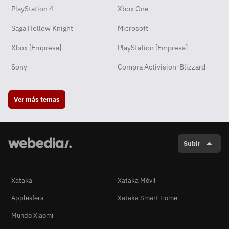
PlayStation 4
Xbox One
Saga Hollow Knight
Microsoft
Xbox [Empresa]
PlayStation [Empresa]
Sony
Compra Activision-Blizzard
Ver más temas
Subir
Xataka
Xataka Móvil
Applesfera
Xataka Smart Home
Mundo Xiaomi