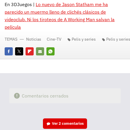
En 3DJuegos |
Lo nuevo de Jason Statham me ha
parecido un muermo lleno de clichés clásicos de
videoclub. Ni los tiroteos de A Working Man salvan la
película
TEMAS
Noticias
Cine-TV
Pelis y series
Pelis y serie
Facebook
Twitter
Flipboard
E-
Whatsapp
mail
Comentarios cerrados
Ver
2 comentarios