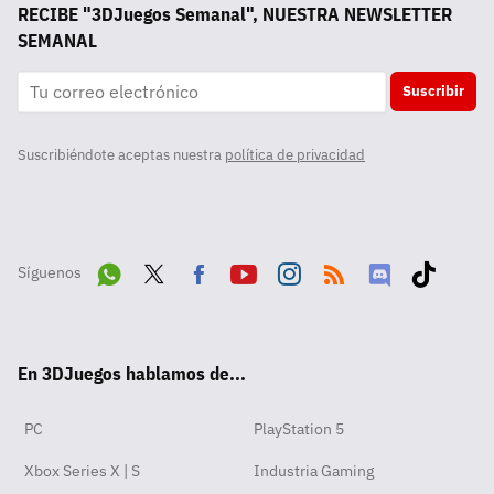
RECIBE "3DJuegos Semanal", NUESTRA NEWSLETTER
SEMANAL
Suscribir
Suscribiéndote aceptas nuestra
política de privacidad
Síguenos
Wha
Twit
Fac
Yout
Inst
RSS
Disc
Tikt
tsA
ter
ebo
ube
agra
ord
ok
En 3DJuegos hablamos de...
pp
ok
m
PC
PlayStation 5
Xbox Series X | S
Industria Gaming