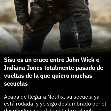
carácter inicial), pero no mayúsculas, espacios, tildes
¿Todavía no tienes cuenta?
o caracteres especiales.
He leído y acepto la
politica de privacidad y
Regístrate gratis
de participación
Registrarse en 3DJuegos
El inicio de sesión con Facebook ya no está
disponible, pero puedes seguir usando tu cuenta
de 3DJuegos:
Entra con Google
Sisu es un cruce entre John Wick e
Recupera tu acceso con Facebook
Indiana Jones totalmente pasado de
vueltas de la que quiero muchas
¿Ya tienes cuenta?
secuelas
Entra en 3DJuegos
Acaba de llegar a Netflix, su secuela ya
está rodada, y yo sigo deslumbrado por el
despliegue visual de esta brutal peli