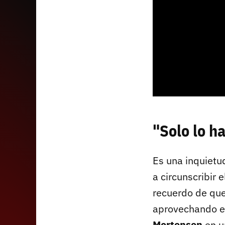
"Solo lo h
Es una inquietu
a circunscribir 
recuerdo de que
aprovechando el
Mortensen
en u