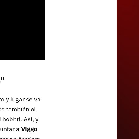
o"
o y lugar se va
os también el
hobbit. Así, y
guntar a
Viggo
cer de Aragorn.