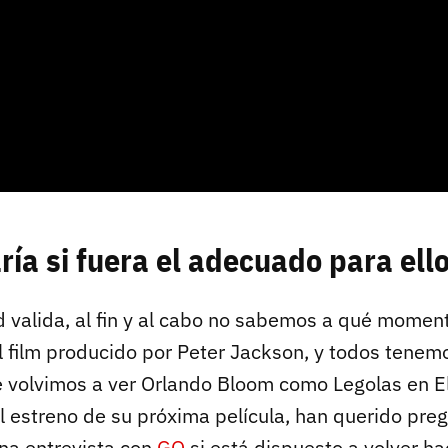
aría si fuera el adecuado para ell
d valida, al fin y al cabo no sabemos a qué moment
el film producido por Peter Jackson, y todos tenem
 volvimos a ver Orlando Bloom como Legolas en El 
 estreno de su próxima película, han querido pre
na entrevista con
GQ
si está dispuesto a volver ha