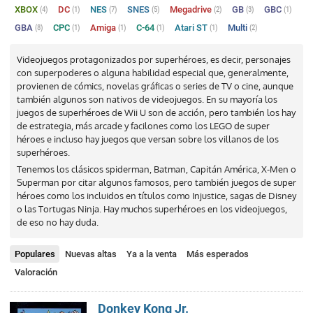
XBOX
DC
NES
SNES
Megadrive
GB
GBC
(4)
(1)
(7)
(5)
(2)
(3)
(1)
GBA
CPC
Amiga
C-64
Atari ST
Multi
(8)
(1)
(1)
(1)
(1)
(2)
Videojuegos protagonizados por superhéroes, es decir, personajes
con superpoderes o alguna habilidad especial que, generalmente,
provienen de cómics, novelas gráficas o series de TV o cine, aunque
también algunos son nativos de videojuegos. En su mayoría los
juegos de superhéroes de Wii U son de acción, pero también los hay
de estrategia, más arcade y facilones como los LEGO de super
héroes e incluso hay juegos que versan sobre los villanos de los
superhéroes.
Tenemos los clásicos spiderman, Batman, Capitán América, X-Men o
Superman por citar algunos famosos, pero también juegos de super
héroes como los incluidos en títulos como Injustice, sagas de Disney
o las Tortugas Ninja. Hay muchos superhéroes en los videojuegos,
de eso no hay duda.
Populares
Nuevas altas
Ya a la venta
Más esperados
Valoración
Donkey Kong Jr.