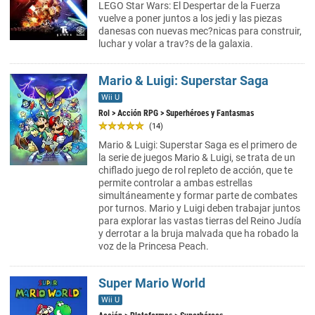
LEGO Star Wars: El Despertar de la Fuerza
vuelve a poner juntos a los jedi y las piezas
danesas con nuevas mec?nicas para construir,
luchar y volar a trav?s de la galaxia.
Mario & Luigi: Superstar Saga
Wii U
Rol
>
Acción RPG
> Superhéroes y Fantasmas
(14)
Mario & Luigi: Superstar Saga es el primero de
la serie de juegos Mario & Luigi, se trata de un
chiflado juego de rol repleto de acción, que te
permite controlar a ambas estrellas
simultáneamente y formar parte de combates
por turnos. Mario y Luigi deben trabajar juntos
para explorar las vastas tierras del Reino Judía
y derrotar a la bruja malvada que ha robado la
voz de la Princesa Peach.
Super Mario World
Wii U