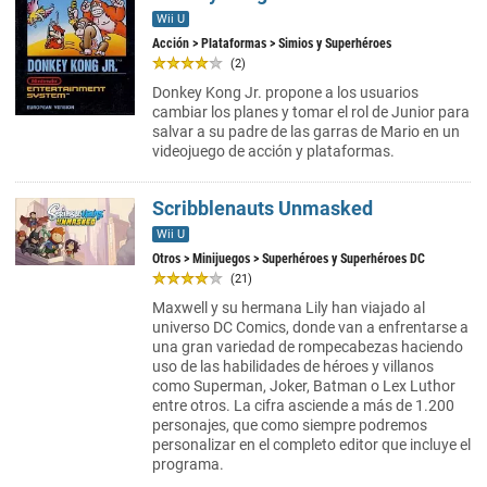
Wii U
Acción
>
Plataformas
> Simios y Superhéroes
(2)
Donkey Kong Jr. propone a los usuarios
cambiar los planes y tomar el rol de Junior para
salvar a su padre de las garras de Mario en un
videojuego de acción y plataformas.
Scribblenauts Unmasked
Wii U
Otros
>
Minijuegos
> Superhéroes y Superhéroes DC
(21)
Maxwell y su hermana Lily han viajado al
universo DC Comics, donde van a enfrentarse a
una gran variedad de rompecabezas haciendo
uso de las habilidades de héroes y villanos
como Superman, Joker, Batman o Lex Luthor
entre otros. La cifra asciende a más de 1.200
personajes, que como siempre podremos
personalizar en el completo editor que incluye el
programa.