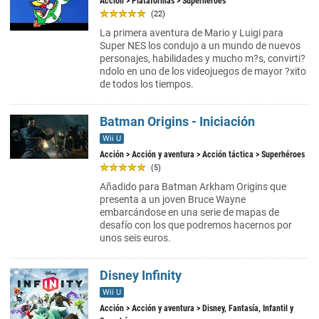
Acción
>
Plataformas
> Superhéroes
(22)
La primera aventura de Mario y Luigi para
Super NES los condujo a un mundo de nuevos
personajes, habilidades y mucho m?s, convirti?
ndolo en uno de los videojuegos de mayor ?xito
de todos los tiempos.
Batman Origins - Iniciación
Wii U
Acción
>
Acción y aventura
>
Acción táctica
> Superhéroes
(5)
Añadido para Batman Arkham Origins que
presenta a un joven Bruce Wayne
embarcándose en una serie de mapas de
desafío con los que podremos hacernos por
unos seis euros.
Disney Infinity
Wii U
Acción
>
Acción y aventura
> Disney, Fantasía, Infantil y