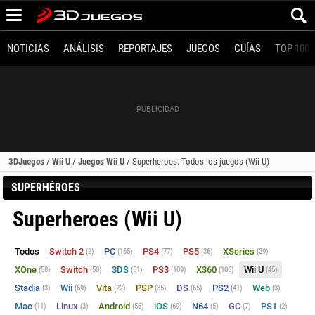
NOTICIAS
ANÁLISIS
REPORTAJES
JUEGOS
GUÍAS
TOP 100
3DJuegos
/
Wii U
/
Juegos Wii U
/
Superheroes: Todos los juegos (Wii U)
SUPERHÉROES
Superheroes (Wii U)
Todos
Switch 2
PC
PS4
PS5
XSeries
(2)
(165)
(77)
(36)
(29)
XOne
Switch
3DS
PS3
X360
Wii U
(58)
(50)
(51)
(109)
(106)
(45)
Stadia
Wii
Vita
PSP
DS
PS2
Web
(3)
(69)
(22)
(35)
(65)
(41)
(3)
Mac
Linux
Android
iOS
N64
GC
PS1
(11)
(3)
(56)
(69)
(5)
(7)
(2)