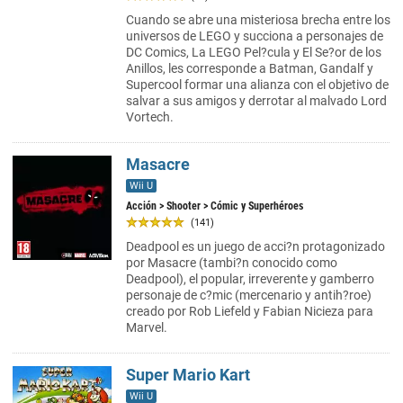
Cuando se abre una misteriosa brecha entre los
universos de LEGO y succiona a personajes de
DC Comics, La LEGO Pel?cula y El Se?or de los
Anillos, les corresponde a Batman, Gandalf y
Supercool formar una alianza con el objetivo de
salvar a sus amigos y derrotar al malvado Lord
Vortech.
Masacre
Wii U
Acción
>
Shooter
> Cómic y Superhéroes
(141)
Deadpool es un juego de acci?n protagonizado
por Masacre (tambi?n conocido como
Deadpool), el popular, irreverente y gamberro
personaje de c?mic (mercenario y antih?roe)
creado por Rob Liefeld y Fabian Nicieza para
Marvel.
Super Mario Kart
Wii U