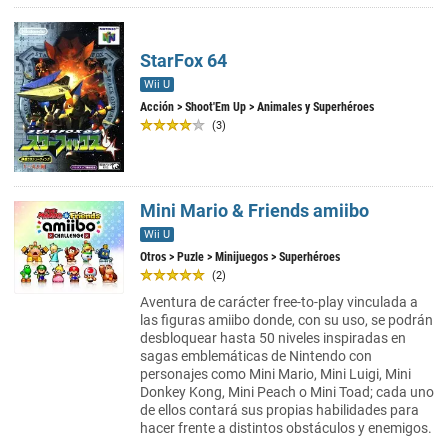
StarFox 64
Wii U
Acción
>
Shoot'Em Up
> Animales y Superhéroes
(3)
Mini Mario & Friends amiibo
Wii U
Otros
>
Puzle
>
Minijuegos
> Superhéroes
(2)
Aventura de carácter free-to-play vinculada a
las figuras amiibo donde, con su uso, se podrán
desbloquear hasta 50 niveles inspiradas en
sagas emblemáticas de Nintendo con
personajes como Mini Mario, Mini Luigi, Mini
Donkey Kong, Mini Peach o Mini Toad; cada uno
de ellos contará sus propias habilidades para
hacer frente a distintos obstáculos y enemigos.