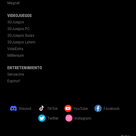
Magnet
VIDEOJUEGOS
3DJuegos
3DJuegos PC
3DJuegos Guías
3DJuegos Latam
VidaExtra
Millenium
ENTRETENIMIENTO
Sensacine
Espinof
Discord
TikTok
YouTube
Facebook
Twitter
Instagram