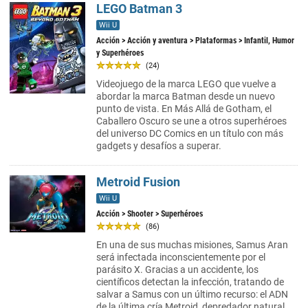
LEGO Batman 3
Wii U
Acción
>
Acción y aventura
>
Plataformas
> Infantil, Humor
y Superhéroes
(24)
Videojuego de la marca LEGO que vuelve a
abordar la marca Batman desde un nuevo
punto de vista. En Más Allá de Gotham, el
Caballero Oscuro se une a otros superhéroes
del universo DC Comics en un título con más
gadgets y desafíos a superar.
Metroid Fusion
Wii U
Acción
>
Shooter
> Superhéroes
(86)
En una de sus muchas misiones, Samus Aran
será infectada inconscientemente por el
parásito X. Gracias a un accidente, los
científicos detectan la infección, tratando de
salvar a Samus con un último recurso: el ADN
de la última cría Metroid, depredador natural