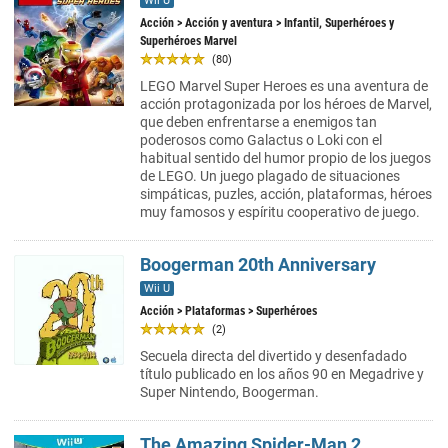
Wii U
Acción
>
Acción y aventura
> Infantil, Superhéroes y
Superhéroes Marvel
(80)
LEGO Marvel Super Heroes es una aventura de
acción protagonizada por los héroes de Marvel,
que deben enfrentarse a enemigos tan
poderosos como Galactus o Loki con el
habitual sentido del humor propio de los juegos
de LEGO. Un juego plagado de situaciones
simpáticas, puzles, acción, plataformas, héroes
muy famosos y espíritu cooperativo de juego.
Boogerman 20th Anniversary
Wii U
Acción
>
Plataformas
> Superhéroes
(2)
Secuela directa del divertido y desenfadado
título publicado en los años 90 en Megadrive y
Super Nintendo, Boogerman.
The Amazing Spider-Man 2