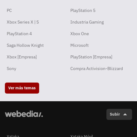
PC
PlayStation 5
Xbox Series X | S
Industria Gaming
PlayStation 4
Xbox One
Saga Hollow Knight
Microsoft
Xbox [Empresa]
PlayStation [Empresa]
Sony
Compra Activision-Blizzard
Ver más temas
Subir
Xataka
Xataka Móvil