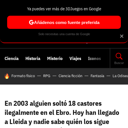
Ya puedes ver más de 3DJuegos en Google
Volver
Entra en 3DJuegos
Regístrate en 3DJuegos
Recuperar contraseña
Añádenos como fuente preferida
Correo electrónico
Correo electrónico
Correo electrónico
Te enviaremos un correo electrónico con un
Solo necesitas una cuenta de Google
×
enlace para recuperar tu contraseña:
Correo electrónico asociado a tu cuenta de
Facebook:
Contraseña
Contraseña
(mínimo 6 caracteres)
Ciencia
Historia
Misterio
Viajes
Iconos
Cancelar
Recuperar contraseña
Buscar
HOY SE HABLA DE
Formato físico
RPG
Ciencia ficción
Fantasía
La Odise
Repetir contraseña
Recuperar contraseña
Recuperar contraseña
Iniciar sesión
Nombre de usuario
En 2003 alguien soltó 18 castores
Entra con Google
ilegalmente en el Ebro. Hoy han llegado
Se usa para la dirección de tu página de usuario.
a Lleida y nadie sabe quién los sigue
Piénsalo bien porque no podrás cambiarlo. Mínimo 3
caracteres, se pueden usar números (no como