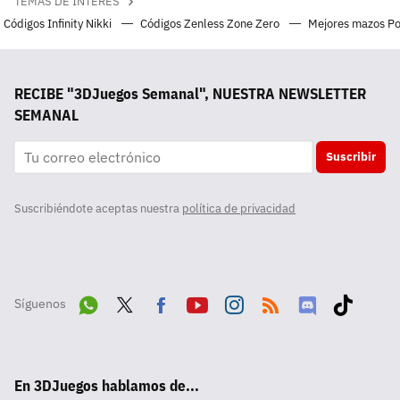
TEMAS DE INTERÉS
Códigos Infinity Nikki
Códigos Zenless Zone Zero
Mejores mazos P
RECIBE "3DJuegos Semanal", NUESTRA NEWSLETTER
SEMANAL
Suscribir
Suscribiéndote aceptas nuestra
política de privacidad
Síguenos
Wha
Twit
Fac
Yout
Inst
RSS
Disc
Tikt
tsA
ter
ebo
ube
agra
ord
ok
En 3DJuegos hablamos de...
pp
ok
m