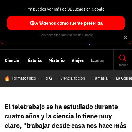
Ya puedes ver más de 3DJuegos en Google
Volver
Entra en 3DJuegos
Regístrate en 3DJuegos
Recuperar contraseña
Añádenos como fuente preferida
Correo electrónico
Correo electrónico
Correo electrónico
Te enviaremos un correo electrónico con un
Solo necesitas una cuenta de Google
×
enlace para recuperar tu contraseña:
Correo electrónico asociado a tu cuenta de
Facebook:
Contraseña
Contraseña
(mínimo 6 caracteres)
Ciencia
Historia
Misterio
Viajes
Iconos
Cancelar
Recuperar contraseña
Buscar
HOY SE HABLA DE
Formato físico
RPG
Ciencia ficción
Fantasía
La Odise
Repetir contraseña
Recuperar contraseña
Recuperar contraseña
Iniciar sesión
Nombre de usuario
El teletrabajo se ha estudiado durante
Entra con Google
cuatro años y la ciencia lo tiene muy
Se usa para la dirección de tu página de usuario.
claro, "trabajar desde casa nos hace más
Piénsalo bien porque no podrás cambiarlo. Mínimo 3
caracteres, se pueden usar números (no como