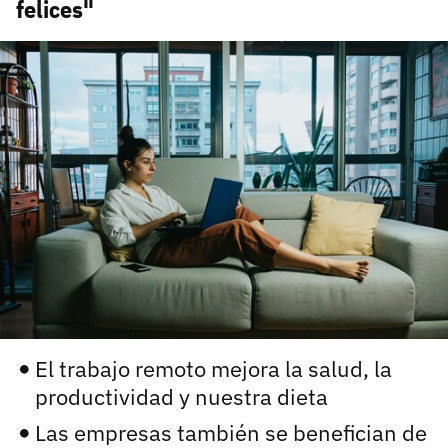
felices"
carácter inicial), pero no mayúsculas, espacios, tildes
¿Todavía no tienes cuenta?
o caracteres especiales.
He leído y acepto la
politica de privacidad y
Regístrate gratis
de participación
Registrarse en 3DJuegos
El inicio de sesión con Facebook ya no está
disponible, pero puedes seguir usando tu cuenta
de 3DJuegos:
Entra con Google
Recupera tu acceso con Facebook
¿Ya tienes cuenta?
El trabajo remoto mejora la salud, la
Entra en 3DJuegos
productividad y nuestra dieta
Las empresas también se benefician de