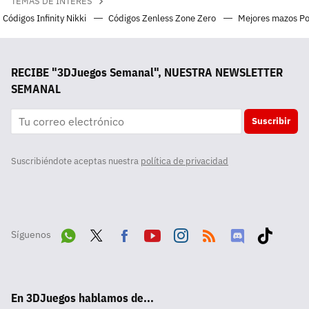
TEMAS DE INTERÉS
Códigos Infinity Nikki
Códigos Zenless Zone Zero
Mejores mazos P
RECIBE "3DJuegos Semanal", NUESTRA NEWSLETTER
SEMANAL
Suscribir
Suscribiéndote aceptas nuestra
política de privacidad
Síguenos
Wha
Twit
Fac
Yout
Inst
RSS
Disc
Tikt
tsA
ter
ebo
ube
agra
ord
ok
En 3DJuegos hablamos de...
pp
ok
m