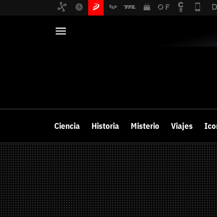
SECCIONES
HARDWARE
PC y Portátiles
Noticias
Monitores
Ciencia
Análisis
Historia
Misterio
Viajes
Ico
Periféricos
Guías y trucos
Tarjetas gráfica
Ranking
Auriculares y a
Videos
Mandos y Joyst
Selección