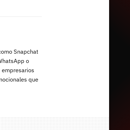
s como Snapchat
 WhatsApp o
s empresarios
mocionales que