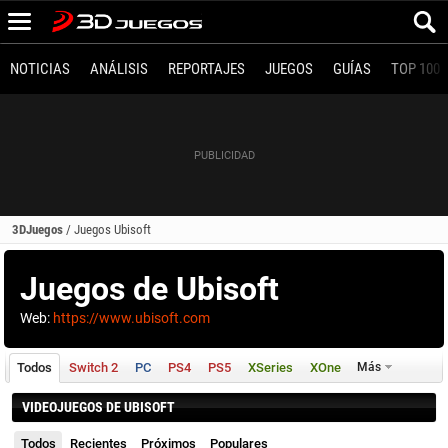
NOTICIAS
ANÁLISIS
REPORTAJES
JUEGOS
GUÍAS
TOP 100
3DJuegos
/
Juegos Ubisoft
Juegos de Ubisoft
Web:
https://www.ubisoft.com
Todos
Switch 2
PC
PS4
PS5
XSeries
XOne
Más
VIDEOJUEGOS DE UBISOFT
Todos
Recientes
Próximos
Populares