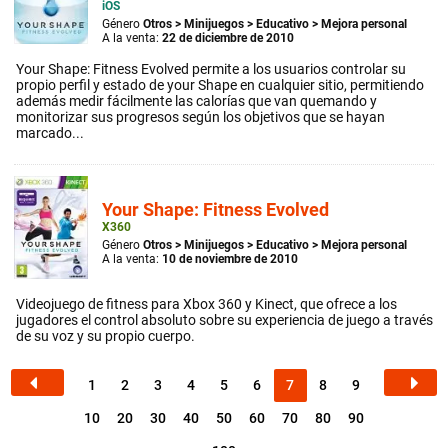
iOS
Género
Otros
>
Minijuegos
>
Educativo
>
Mejora personal
A la venta:
22 de diciembre de 2010
Your Shape: Fitness Evolved permite a los usuarios controlar su
propio perfil y estado de your Shape en cualquier sitio, permitiendo
además medir fácilmente las calorías que van quemando y
monitorizar sus progresos según los objetivos que se hayan
marcado...
Your Shape: Fitness Evolved
X360
Género
Otros
>
Minijuegos
>
Educativo
>
Mejora personal
A la venta:
10 de noviembre de 2010
Videojuego de fitness para Xbox 360 y Kinect, que ofrece a los
jugadores el control absoluto sobre su experiencia de juego a través
de su voz y su propio cuerpo.
1
2
3
4
5
6
7
8
9
10
20
30
40
50
60
70
80
90