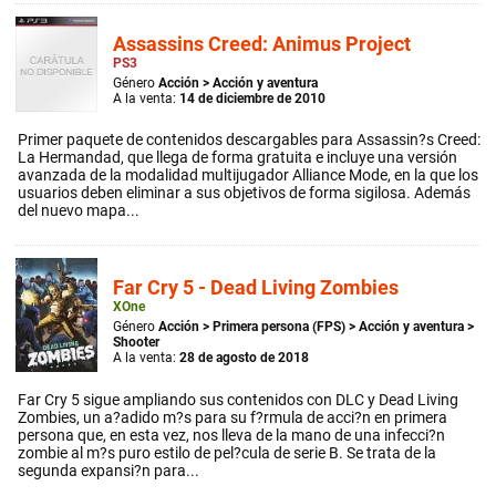
Assassins Creed: Animus Project
PS3
Género
Acción
>
Acción y aventura
A la venta:
14 de diciembre de 2010
Primer paquete de contenidos descargables para Assassin?s Creed:
La Hermandad, que llega de forma gratuita e incluye una versión
avanzada de la modalidad multijugador Alliance Mode, en la que los
usuarios deben eliminar a sus objetivos de forma sigilosa. Además
del nuevo mapa...
Far Cry 5 - Dead Living Zombies
XOne
Género
Acción
>
Primera persona (FPS)
>
Acción y aventura
>
Shooter
A la venta:
28 de agosto de 2018
Far Cry 5 sigue ampliando sus contenidos con DLC y Dead Living
Zombies, un a?adido m?s para su f?rmula de acci?n en primera
persona que, en esta vez, nos lleva de la mano de una infecci?n
zombie al m?s puro estilo de pel?cula de serie B. Se trata de la
segunda expansi?n para...