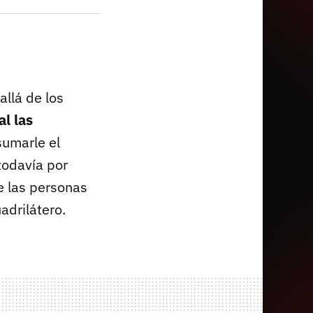
allá de los
l las
sumarle el
todavía por
e las personas
adrilátero.