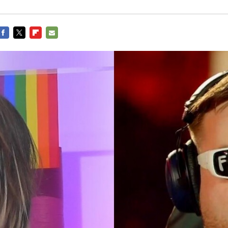
Entra en 3D
Facebook
Twitter
Flipboard
E-
mail