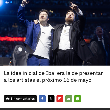
carácter inicial), pero no mayúsculas, espacios, tildes
¿Todavía no tienes cuenta?
o caracteres especiales.
He leído y acepto la
politica de privacidad y
Regístrate gratis
de participación
Registrarse en 3DJuegos
El inicio de sesión con Facebook ya no está
disponible, pero puedes seguir usando tu cuenta
de 3DJuegos:
Entra con Google
Recupera tu acceso con Facebook
La idea inicial de Ibai era la de presentar
a los artistas el próximo 16 de mayo
¿Ya tienes cuenta?
Entra en 3DJuegos
Sin comentarios
Facebook
Twitter
Flipboard
E-
Whatsapp