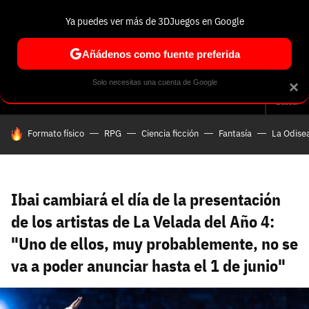
Ya puedes ver más de 3DJuegos en Google
Volver
Entra en 3DJuegos
Regístrate en 3DJuegos
Recuperar contraseña
Añádenos como fuente preferida
Correo electrónico
Correo electrónico
Correo electrónico
Te enviaremos un correo electrónico con un
Solo necesitas una cuenta de Google
×
Análisis
Guías y trucos
Trivia
Selección
Tech
Seri
enlace para recuperar tu contraseña:
Buscar
Correo electrónico asociado a tu cuenta de
HOY SE HABLA DE
Formato físico
RPG
Ciencia ficción
Fantasía
La Odise
Facebook:
Contraseña
Contraseña
(mínimo 6 caracteres)
Cancelar
Recuperar contraseña
Repetir contraseña
Recuperar contraseña
Recuperar contraseña
Iniciar sesión
Ibai cambiará el día de la presentación
de los artistas de La Velada del Año 4:
"Uno de ellos, muy probablemente, no se
Nombre de usuario
va a poder anunciar hasta el 1 de junio"
Entra con Google
Se usa para la dirección de tu página de usuario.
Piénsalo bien porque no podrás cambiarlo. Mínimo 3
caracteres, se pueden usar números (no como