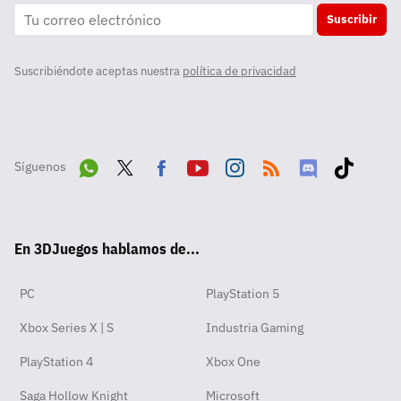
Suscribir
Suscribiéndote aceptas nuestra
política de privacidad
Síguenos
Wha
Twit
Fac
Yout
Inst
RSS
Disc
Tikt
tsA
ter
ebo
ube
agra
ord
ok
En 3DJuegos hablamos de...
pp
ok
m
PC
PlayStation 5
Xbox Series X | S
Industria Gaming
PlayStation 4
Xbox One
Saga Hollow Knight
Microsoft