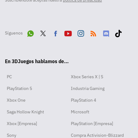
Suscribiéndote aceptas nuestra
política de privacidad
Síguenos
Wha
Twit
Fac
Yout
Inst
RSS
Disc
Tikt
tsA
ter
ebo
ube
agra
ord
ok
En 3DJuegos hablamos de...
pp
ok
m
PC
Xbox Series X | S
PlayStation 5
Industria Gaming
Xbox One
PlayStation 4
Saga Hollow Knight
Microsoft
Xbox [Empresa]
PlayStation [Empresa]
Sony
Compra Activision-Blizzard