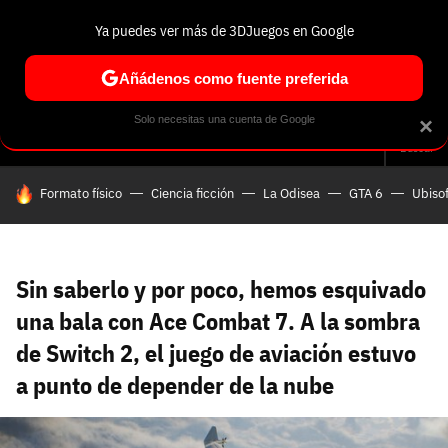
Ya puedes ver más de 3DJuegos en Google
Volver
Entra en 3DJuegos
Regístrate en 3DJuegos
Recuperar contraseña
Añádenos como fuente preferida
Correo electrónico
Correo electrónico
Correo electrónico
Te enviaremos un correo electrónico con un
Solo necesitas una cuenta de Google
×
Análisis
Guías y trucos
Trivia
Selección
Tech
Seri
enlace para recuperar tu contraseña:
Buscar
Correo electrónico asociado a tu cuenta de
HOY SE HABLA DE
Formato físico
Ciencia ficción
La Odisea
GTA 6
Ubisof
Facebook:
Contraseña
Contraseña
(mínimo 6 caracteres)
Cancelar
Recuperar contraseña
Repetir contraseña
Recuperar contraseña
Recuperar contraseña
Iniciar sesión
Sin saberlo y por poco, hemos esquivado
una bala con Ace Combat 7. A la sombra
de Switch 2, el juego de aviación estuvo
Nombre de usuario
a punto de depender de la nube
Entra con Google
Se usa para la dirección de tu página de usuario.
Piénsalo bien porque no podrás cambiarlo. Mínimo 3
caracteres, se pueden usar números (no como