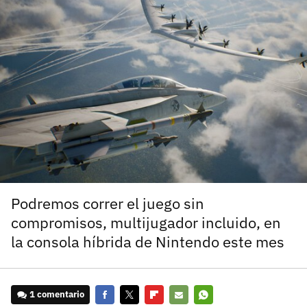
carácter inicial), pero no mayúsculas, espacios, tildes
¿Todavía no tienes cuenta?
o caracteres especiales.
He leído y acepto la
politica de privacidad y
Regístrate gratis
de participación
Registrarse en 3DJuegos
El inicio de sesión con Facebook ya no está
disponible, pero puedes seguir usando tu cuenta
de 3DJuegos:
Entra con Google
Recupera tu acceso con Facebook
Podremos correr el juego sin
compromisos, multijugador incluido, en
¿Ya tienes cuenta?
la consola híbrida de Nintendo este mes
Entra en 3DJuegos
1 comentario