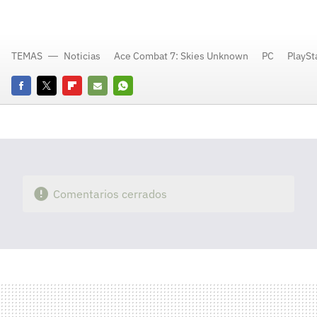
TEMAS
Noticias
Ace Combat 7: Skies Unknown
PC
PlaySt
Facebook
Twitter
Flipboard
E-
Whatsapp
mail
Comentarios cerrados