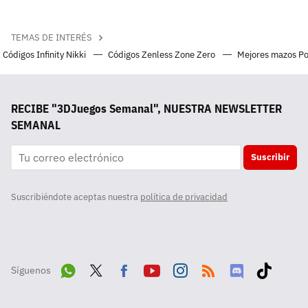
TEMAS DE INTERÉS
Códigos Infinity Nikki
Códigos Zenless Zone Zero
Mejores mazos P
RECIBE "3DJuegos Semanal", NUESTRA NEWSLETTER
SEMANAL
Suscribir
Suscribiéndote aceptas nuestra
política de privacidad
Síguenos
Wha
Twit
Fac
Yout
Inst
RSS
Disc
Tikt