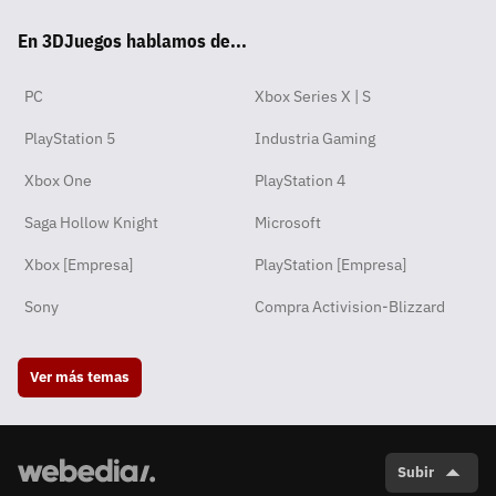
tsA
ter
ebo
ube
agra
ord
ok
En 3DJuegos hablamos de...
pp
ok
m
PC
Xbox Series X | S
PlayStation 5
Industria Gaming
Xbox One
PlayStation 4
Saga Hollow Knight
Microsoft
Xbox [Empresa]
PlayStation [Empresa]
Sony
Compra Activision-Blizzard
Ver más temas
Subir