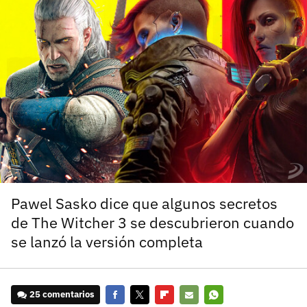
carácter inicial), pero no mayúsculas, espacios, tildes
¿Todavía no tienes cuenta?
o caracteres especiales.
He leído y acepto la
politica de privacidad y
Regístrate gratis
de participación
Registrarse en 3DJuegos
El inicio de sesión con Facebook ya no está
disponible, pero puedes seguir usando tu cuenta
de 3DJuegos:
Entra con Google
Recupera tu acceso con Facebook
Pawel Sasko dice que algunos secretos
de The Witcher 3 se descubrieron cuando
¿Ya tienes cuenta?
se lanzó la versión completa
Entra en 3DJuegos
25 comentarios