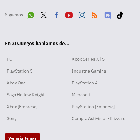
Síguenos
Wha
Twit
Fac
Yout
Inst
RSS
Disc
Tikt
tsA
ter
ebo
ube
agra
ord
ok
En 3DJuegos hablamos de...
pp
ok
m
PC
Xbox Series X | S
PlayStation 5
Industria Gaming
Xbox One
PlayStation 4
Saga Hollow Knight
Microsoft
Xbox [Empresa]
PlayStation [Empresa]
Sony
Compra Activision-Blizzard
Ver más temas