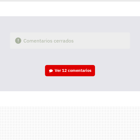
Facebook
Twitter
Flipboard
E-
Whatsapp
mail
Comentarios cerrados
Ver
12 comentarios