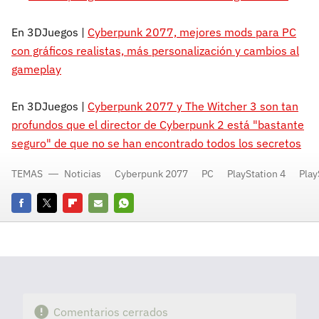
En 3DJuegos |
Cyberpunk 2077, mejores mods para PC
con gráficos realistas, más personalización y cambios al
gameplay
En 3DJuegos |
Cyberpunk 2077 y The Witcher 3 son tan
profundos que el director de Cyberpunk 2 está "bastante
seguro" de que no se han encontrado todos los secretos
TEMAS
Noticias
Cyberpunk 2077
PC
PlayStation 4
Play
Facebook
Twitter
Flipboard
E-
Whatsapp
mail
Comentarios cerrados