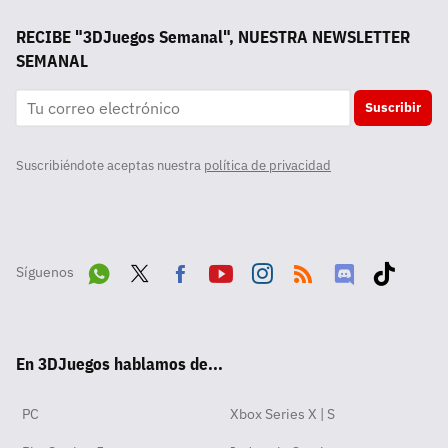
RECIBE "3DJuegos Semanal", NUESTRA NEWSLETTER
SEMANAL
Suscribir
Suscribiéndote aceptas nuestra
política de privacidad
Síguenos
Wha
Twit
Fac
Yout
Inst
RSS
Disc
Tikt
tsA
ter
ebo
ube
agra
ord
ok
En 3DJuegos hablamos de...
pp
ok
m
PC
Xbox Series X | S