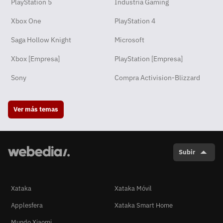
PlayStation 5
Industria Gaming
Xbox One
PlayStation 4
Saga Hollow Knight
Microsoft
Xbox [Empresa]
PlayStation [Empresa]
Sony
Compra Activision-Blizzard
Ver más temas
Subir
Xataka
Xataka Móvil
Applesfera
Xataka Smart Home
Mundo Xiaomi