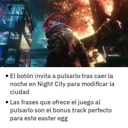
carácter inicial), pero no mayúsculas, espacios, tildes
¿Todavía no tienes cuenta?
o caracteres especiales.
He leído y acepto la
politica de privacidad y
Regístrate gratis
de participación
Registrarse en 3DJuegos
El inicio de sesión con Facebook ya no está
disponible, pero puedes seguir usando tu cuenta
de 3DJuegos:
Entra con Google
El botón invita a pulsarlo tras caer la
Recupera tu acceso con Facebook
noche en Night City para modificar la
ciudad
¿Ya tienes cuenta?
Las frases que ofrece el juego al
pulsarlo son el bonus track perfecto
Entra en 3DJuegos
para este easter egg