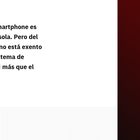
smartphone es
sola. Pero del
no está exento
istema de
i más que el