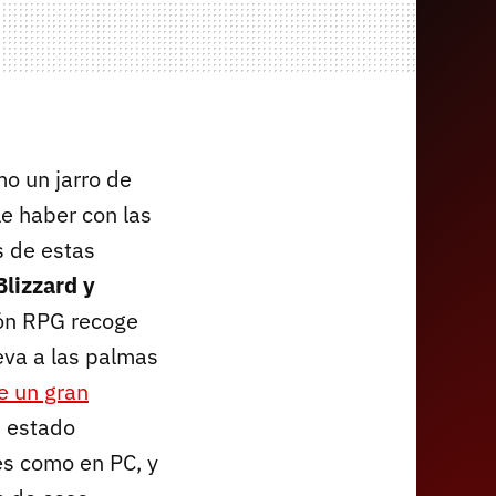
o un jarro de
le haber con las
s de estas
Blizzard y
ión RPG recoge
eva a las palmas
e un gran
 estado
es como en PC, y