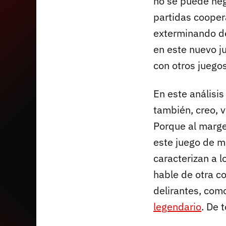
no se puede ne
partidas cooper
exterminando de
en este nuevo j
con otros juegos
En este análisis
también, creo, v
Porque al margen
este juego de m
caracterizan a l
hable de otra c
delirantes, com
legendario
. De 