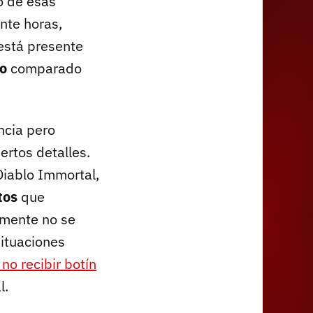
o de esas
nte horas,
está presente
to
comparado
ncia pero
ertos detalles.
Diablo Immortal,
tos
que
camente no se
ituaciones
no recibir botín
l.