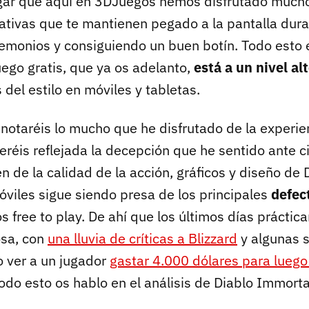
gar que aquí en 3DJuegos hemos disfrutado much
ativas que te mantienen pegado a la pantalla dura
monios y consiguiendo un buen botín. Todo esto 
uego gratis, que ya os adelanto,
está a un nivel al
 del estilo en móviles y tabletas.
 notaréis lo mucho que he disfrutado de la experie
eréis reflejada la decepción que he sentido ante ci
 de la calidad de la acción, gráficos y diseño de 
óviles sigue siendo presa de los principales
defec
os free to play. De ahí que los últimos días prácti
osa, con
una lluvia de críticas a Blizzard
y algunas s
o ver a un jugador
gastar 4.000 dólares para luego 
todo esto os hablo en el análisis de Diablo Immorta