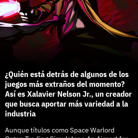
carácter inicial), pero no mayúsculas, espacios, tildes
¿Todavía no tienes cuenta?
o caracteres especiales.
He leído y acepto la
politica de privacidad y
Regístrate gratis
de participación
Registrarse en 3DJuegos
El inicio de sesión con Facebook ya no está
disponible, pero puedes seguir usando tu cuenta
de 3DJuegos:
Entra con Google
¿Quién está detrás de algunos de los
Recupera tu acceso con Facebook
juegos más extraños del momento?
Así es Xalavier Nelson Jr., un creador
¿Ya tienes cuenta?
que busca aportar más variedad a la
industria
Entra en 3DJuegos
Aunque títulos como Space Warlord