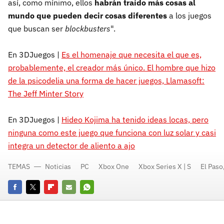
así, como mínimo, ellos
habrán traído más cosas al
mundo que pueden decir cosas diferentes
a los juegos
que buscan ser
blockbusters
".
En 3DJuegos |
Es el homenaje que necesita el que es,
probablemente, el creador más único. El hombre que hizo
de la psicodelia una forma de hacer juegos, Llamasoft:
The Jeff Minter Story
En 3DJuegos |
Hideo Kojima ha tenido ideas locas, pero
ninguna como este juego que funciona con luz solar y casi
integra un detector de aliento a ajo
TEMAS
Noticias
PC
Xbox One
Xbox Series X | S
El Paso
Facebook
Twitter
Flipboard
E-
Whatsapp
mail