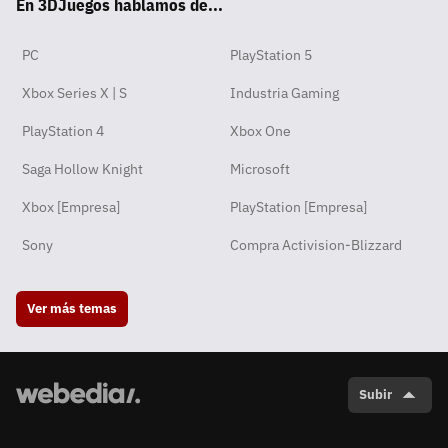
En 3DJuegos hablamos de...
pp
ok
m
PC
PlayStation 5
Xbox Series X | S
Industria Gaming
PlayStation 4
Xbox One
Saga Hollow Knight
Microsoft
Xbox [Empresa]
PlayStation [Empresa]
Sony
Compra Activision-Blizzard
Ver más temas
Subir