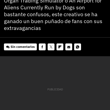
Organ Trading Simulator o An Airport for
Aliens Currently Run by Dogs son
bastante confusos, este creativo se ha
ganado un buen puñado de fans con sus
extravagancias
Sin comentarios
Facebook
Twitter
Flipboard
E-
Whatsapp
mail