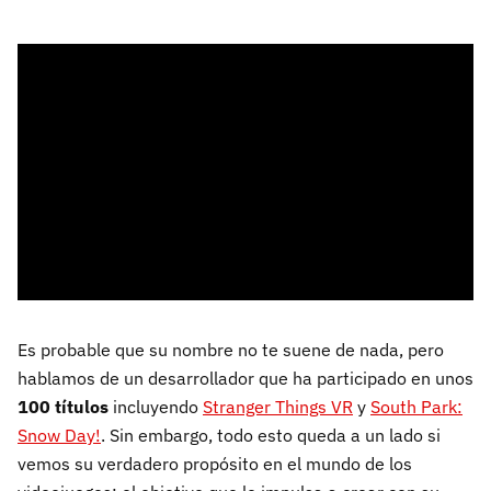
Es probable que su nombre no te suene de nada, pero
hablamos de un desarrollador que ha participado en unos
100 títulos
incluyendo
Stranger Things VR
y
South Park:
Snow Day!
. Sin embargo, todo esto queda a un lado si
vemos su verdadero propósito en el mundo de los