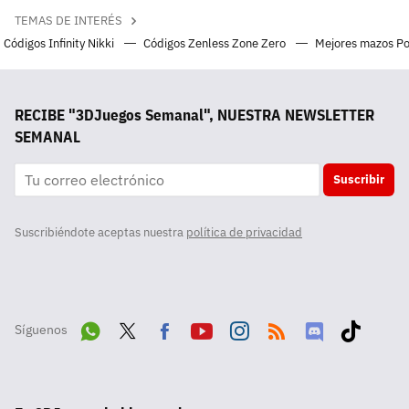
TEMAS DE INTERÉS
Códigos Infinity Nikki
Códigos Zenless Zone Zero
Mejores mazos P
RECIBE "3DJuegos Semanal", NUESTRA NEWSLETTER
SEMANAL
Suscribir
Suscribiéndote aceptas nuestra
política de privacidad
Síguenos
Wha
Twit
Fac
Yout
Inst
RSS
Disc
Tikt
tsA
ter
ebo
ube
agra
ord
ok