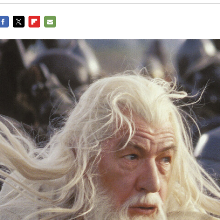
Entra en 3D
Facebook
Twitter
Flipboard
E-
mail