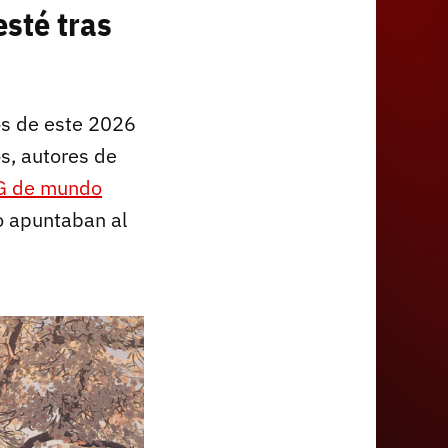
esté tras
os de este 2026
os, autores de
PG de mundo
o apuntaban al