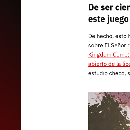
De ser cie
este juego
De hecho, esto 
sobre El Señor d
Kingdom Come: 
abierto de la lic
estudio checo, 