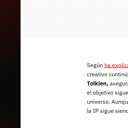
Según
ha expli
creativo contin
Tolkien,
asegura
el objetivo sig
universo. Aunqu
la IP sigue sien