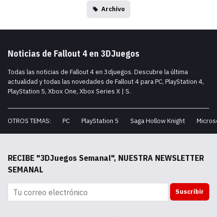
Archivo
Noticias de Fallout 4 en 3DJuegos
Todas las noticias de Fallout 4 en 3djuegos. Descubre la última
actualidad y todas las novedades de Fallout 4 para PC, PlayStation 4,
PlayStation 5, Xbox One, Xbox Series X | S.
OTROS TEMAS:
PC
PlayStation 5
Saga Hollow Knight
Micros
RECIBE "3DJuegos Semanal", NUESTRA NEWSLETTER
SEMANAL
Suscribir