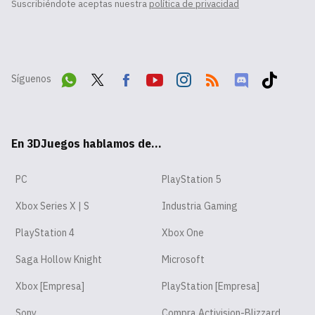
Suscribiéndote aceptas nuestra
política de privacidad
Síguenos
Wha
Twit
Fac
Yout
Inst
RSS
Disc
Tikt
tsA
ter
ebo
ube
agr
ord
ok
En 3DJuegos hablamos de...
pp
ok
am
PC
PlayStation 5
Xbox Series X | S
Industria Gaming
PlayStation 4
Xbox One
Saga Hollow Knight
Microsoft
Xbox [Empresa]
PlayStation [Empresa]
Sony
Compra Activision-Blizzard