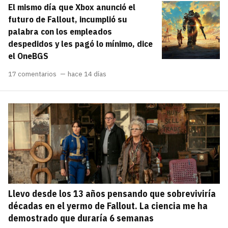
El mismo día que Xbox anunció el
carácter inicial), pero no mayúsculas, espacios,
¿Todavía no tienes cuenta?
tildes o caracteres especiales.
futuro de Fallout, incumplió su
palabra con los empleados
He leído y acepto la
politica de
Regístrate gratis
despedidos y les pagó lo mínimo, dice
privacidad y de participación
el OneBGS
Registrarse en 3DJuegos
17 comentarios
hace 14 días
El inicio de sesión con Facebook ya no está
disponible, pero puedes seguir usando tu cuenta
de 3DJuegos:
Entra con Google
Recupera tu acceso con Facebook
¿Ya tienes cuenta?
Llevo desde los 13 años pensando que sobreviviría
Entra en 3DJuegos
décadas en el yermo de Fallout. La ciencia me ha
demostrado que duraría 6 semanas