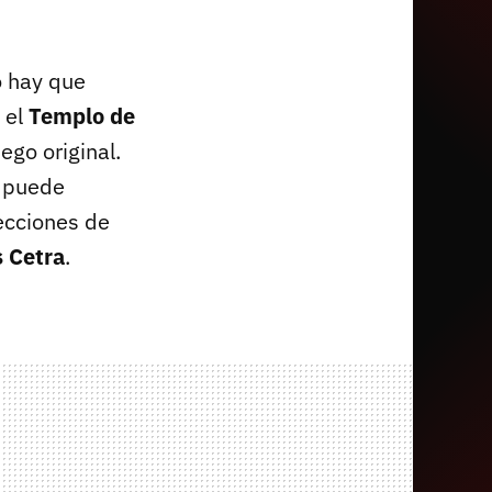
o hay que
 el
Templo de
go original.
n puede
ecciones de
s Cetra
.