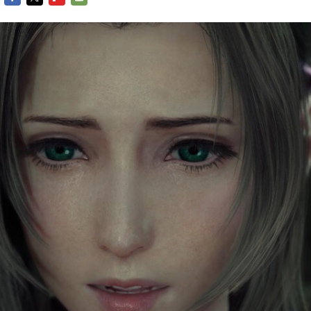
Entra en 3D
Facebook
Twitter
Flipboard
E-
mail