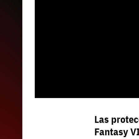
Las protec
Fantasy VI