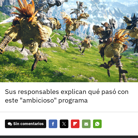
carácter inicial), pero no mayúsculas, espacios, tildes
¿Todavía no tienes cuenta?
o caracteres especiales.
He leído y acepto la
politica de privacidad y
Regístrate gratis
de participación
Registrarse en 3DJuegos
El inicio de sesión con Facebook ya no está
disponible, pero puedes seguir usando tu cuenta
de 3DJuegos:
Entra con Google
Recupera tu acceso con Facebook
Sus responsables explican qué pasó con
este "ambicioso" programa
¿Ya tienes cuenta?
Entra en 3DJuegos
Sin comentarios
Facebook
Twitter
Flipboard
E-
Whatsapp