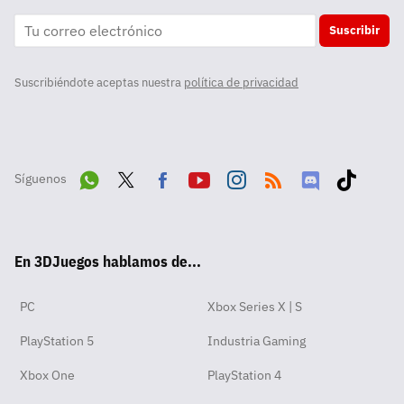
Suscribir
Suscribiéndote aceptas nuestra
política de privacidad
Síguenos
Wha
Twit
Fac
Yout
Inst
RSS
Disc
Tikt
tsA
ter
ebo
ube
agra
ord
ok
En 3DJuegos hablamos de...
pp
ok
m
PC
Xbox Series X | S
PlayStation 5
Industria Gaming
Xbox One
PlayStation 4