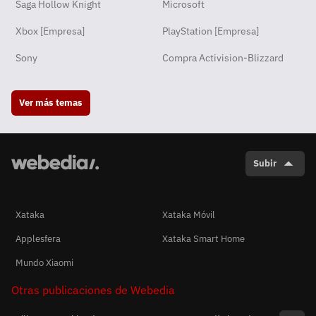
Saga Hollow Knight
Microsoft
Xbox [Empresa]
PlayStation [Empresa]
Sony
Compra Activision-Blizzard
Ver más temas
Subir
Xataka
Xataka Móvil
Applesfera
Xataka Smart Home
Mundo Xiaomi
Otras publicaciones de Webedia