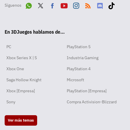
Síguenos
Wha
Twit
Fac
Yout
Inst
RSS
Disc
Tikt
tsA
ter
ebo
ube
agra
ord
ok
En 3DJuegos hablamos de...
pp
ok
m
PC
PlayStation 5
Xbox Series X | S
Industria Gaming
Xbox One
PlayStation 4
Saga Hollow Knight
Microsoft
Xbox [Empresa]
PlayStation [Empresa]
Sony
Compra Activision-Blizzard
Ver más temas