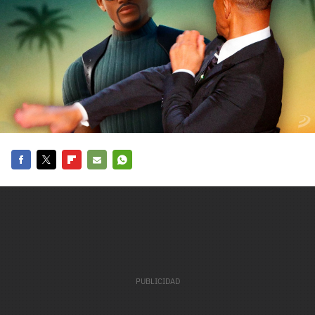
carácter inicial), pero no mayúsculas, espacios, tildes
¿Todavía no tienes cuenta?
o caracteres especiales.
He leído y acepto la
politica de privacidad y
Regístrate gratis
de participación
Registrarse en 3DJuegos
El inicio de sesión con Facebook ya no está
disponible, pero puedes seguir usando tu cuenta
de 3DJuegos:
Entra con Google
Facebook
Twitter
Flipboard
E-
Whatsapp
Recupera tu acceso con Facebook
mail
¿Ya tienes cuenta?
Entra en 3DJuegos