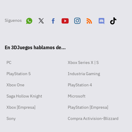
Síguenos
Wha
Twit
Fac
Yout
Inst
RSS
Disc
Tikt
tsA
ter
ebo
ube
agra
ord
ok
En 3DJuegos hablamos de...
pp
ok
m
PC
Xbox Series X | S
PlayStation 5
Industria Gaming
Xbox One
PlayStation 4
Saga Hollow Knight
Microsoft
Xbox [Empresa]
PlayStation [Empresa]
Sony
Compra Activision-Blizzard