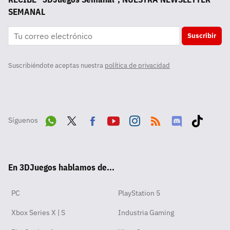
SEMANAL
Suscribir
Suscribiéndote aceptas nuestra
política de privacidad
Síguenos
Wha
Twit
Fac
Yout
Inst
RSS
Disc
Tikt
tsA
ter
ebo
ube
agra
ord
ok
En 3DJuegos hablamos de...
pp
ok
m
PC
PlayStation 5
Xbox Series X | S
Industria Gaming