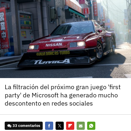
carácter inicial), pero no mayúsculas, espacios, tildes
¿Todavía no tienes cuenta?
o caracteres especiales.
He leído y acepto la
politica de privacidad y
Regístrate gratis
de participación
Registrarse en 3DJuegos
El inicio de sesión con Facebook ya no está
disponible, pero puedes seguir usando tu cuenta
de 3DJuegos:
Entra con Google
Recupera tu acceso con Facebook
La filtración del próximo gran juego 'first
party' de Microsoft ha generado mucho
¿Ya tienes cuenta?
descontento en redes sociales
Entra en 3DJuegos
33 comentarios