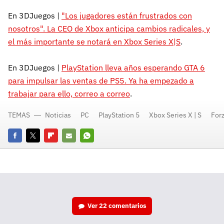
En 3DJuegos |
"Los jugadores están frustrados con
nosotros". La CEO de Xbox anticipa cambios radicales, y
el más importante se notará en Xbox Series X|S
.
En 3DJuegos |
PlayStation lleva años esperando GTA 6
para impulsar las ventas de PS5. Ya ha empezado a
trabajar para ello, correo a correo
.
TEMAS
Noticias
PC
PlayStation 5
Xbox Series X | S
For
Facebook
Twitter
Flipboard
E-
Whatsapp
mail
Ver
22 comentarios