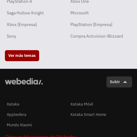
PlayStation 4
Xbox One
Saga Hollow Knight
Microsoft
Xbox [Empresa]
PlayStation [Empresa]
Sony
Compra Activision-Blizzard
Ver más temas
Subir
Xataka
Xataka Móvil
Applesfera
Xataka Smart Home
Mundo Xiaomi
Otras publicaciones de Webedia