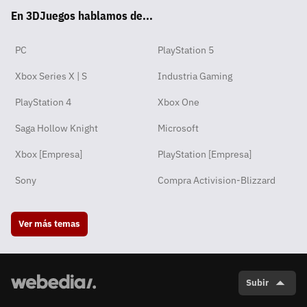
En 3DJuegos hablamos de...
pp
ok
m
PC
PlayStation 5
Xbox Series X | S
Industria Gaming
PlayStation 4
Xbox One
Saga Hollow Knight
Microsoft
Xbox [Empresa]
PlayStation [Empresa]
Sony
Compra Activision-Blizzard
Ver más temas
Subir