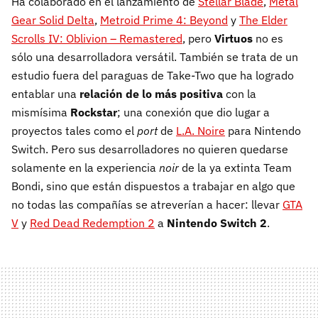
Ha colaborado en el lanzamiento de
Stellar Blade
,
Metal
Gear Solid Delta
,
Metroid Prime 4: Beyond
y
The Elder
Scrolls IV: Oblivion – Remastered
, pero
Virtuos
no es
sólo una desarrolladora versátil. También se trata de un
estudio fuera del paraguas de Take-Two que ha logrado
entablar una
relación de lo más positiva
con la
mismísima
Rockstar
; una conexión que dio lugar a
proyectos tales como el
port
de
L.A. Noire
para Nintendo
Switch. Pero sus desarrolladores no quieren quedarse
solamente en la experiencia
noir
de la ya extinta Team
Bondi, sino que están dispuestos a trabajar en algo que
no todas las compañías se atreverían a hacer: llevar
GTA
V
y
Red Dead Redemption 2
a
Nintendo Switch 2
.