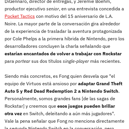
DiGennaro, director de entregas, y Jeremie Boehm,
productor ejecutivo
senior
, en una entrevista concedida a
Pocket Tactics
con motivo del 15 aniversario de L.A.
Noire. La mayor parte de la conversación gira alrededor
de la experiencia de trasladar la aventura protagonizada
por Cole Phelps a la primera híbrida de Nintendo, pero los
desarrolladores concluyen la charla señalando que
estarían encantados de volver a trabajar con Rockstar
para
portear
sus dos títulos
single-player
más recientes.
Siendo más concretos, es Fong quien desvela que "el
equipo de Virtuos está ansioso por
adaptar Grand Theft
Auto 5 y Red Dead Redemption 2 a Nintendo Switch
.
Personalmente, somos grandes fans [de las sagas de
Rockstar] y creemos que
esos juegos pueden brillar
otra vez
en Switch, deleitando a aún más jugadores".
Vale la pena señalar que Fong no menciona directamente
la segunda Nintendo Switch en la conversación, pero