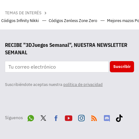
TEMAS DE INTERÉS
Códigos Infinity Nikki
Códigos Zenless Zone Zero
Mejores mazos P
RECIBE "3DJuegos Semanal", NUESTRA NEWSLETTER
SEMANAL
Suscribir
Suscribiéndote aceptas nuestra
política de privacidad
Síguenos
Wha
Twit
Fac
Yout
Inst
RSS
Disc
Tikt
tsA
ter
ebo
ube
agra
ord
ok