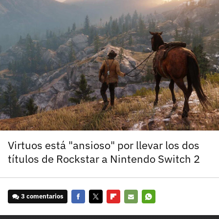
carácter inicial), pero no mayúsculas, espacios, tildes
¿Todavía no tienes cuenta?
o caracteres especiales.
He leído y acepto la
politica de privacidad y
Regístrate gratis
de participación
Registrarse en 3DJuegos
El inicio de sesión con Facebook ya no está
disponible, pero puedes seguir usando tu cuenta
de 3DJuegos:
Entra con Google
Recupera tu acceso con Facebook
Virtuos está "ansioso" por llevar los dos
títulos de Rockstar a Nintendo Switch 2
¿Ya tienes cuenta?
Entra en 3DJuegos
3 comentarios
Facebook
Twitter
Flipboard
E-
Whatsapp