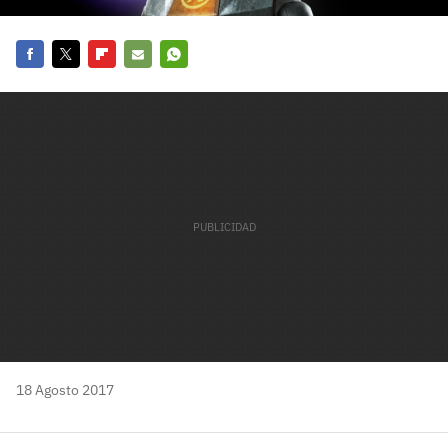
carácter inicial), pero no mayúsculas, espacios, tildes
¿Todavía no tienes cuenta?
o caracteres especiales.
He leído y acepto la
politica de privacidad y
Facebook
Twitter
Flipboard
E-
Whatsapp
Regístrate gratis
de participación
mail
Registrarse en 3DJuegos
El inicio de sesión con Facebook ya no está
disponible, pero puedes seguir usando tu cuenta
de 3DJuegos:
Entra con Google
Recupera tu acceso con Facebook
¿Ya tienes cuenta?
Entra en 3DJuegos
18 Agosto 2017