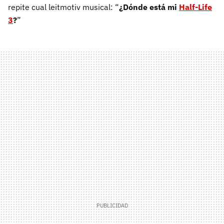
repite cual leitmotiv musical: “
¿Dónde está mi
Half-Life
3
?
”