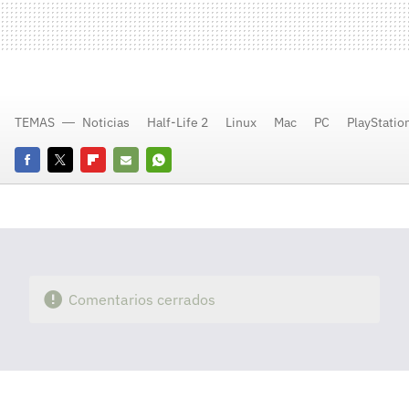
TEMAS
Noticias
Half-Life 2
Linux
Mac
PC
PlayStatio
Facebook
Twitter
Flipboard
E-
Whatsapp
mail
Comentarios cerrados