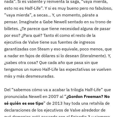
nada”. Si es valiente y reinventa la saga, “vaya mierda,
esto no es Half-Life”. Y si es muy bueno pero no fabuloso,
“vaya mierda”, a secas... Y, un momento, párate a
pensar. Imagínate a Gabe Newell sentado en su trono de
billetes. ¿Te parece que tiene necesidad alguna de pasar
por eso? ¿Para qué? Tanto él como el resto de la
ejecutiva de Valve tiene sus fuentes de ingresos
garantizadas con Steam y eso equivale, poco menos, que
a nadar en fajos de dólares si lo desean (literalmente). Y,
¿sabes otra cosa? Que cada año que pasa sin que
tengamos un nuevo Half-Life las expectativas se vuelven
más y más desmesuradas.
Del “sabemos cómo va a acabar la trilogía Half-Life” que
pronunciaba Newell en 2007 al “
¿Gordon Freeman? No
sé quién es ese tipo
” de 2013 hay toda una retahila de
declaraciones de los ejecutivos de Valve alrededor de
qué demonios está pasando con el Episodio 3 y siempre