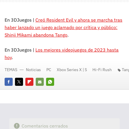
En 3DJuegos |
Creó Resident Evil y ahora se marcha tras
haber lanzado un juego aclamado por crítica y público:
Shinji Mikami abandona Tango
.
En 3DJuegos |
Los mejores videojuegos de 2023 hasta
hoy
.
TEMAS
Noticias
PC
Xbox Series X | S
Hi-Fi Rush
Tan
Facebook
Twitter
Flipboard
E-
Whatsapp
mail
Comentarios cerrados