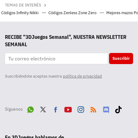
TEMAS DE INTERÉS
Códigos Infinity Nikki
Códigos Zenless Zone Zero
Mejores mazos P
RECIBE "3DJuegos Semanal", NUESTRA NEWSLETTER
SEMANAL
Suscribir
Suscribiéndote aceptas nuestra
política de privacidad
Síguenos
Wha
Twit
Fac
Yout
Inst
RSS
Disc
Tikt
tsA
ter
ebo
ube
agra
ord
ok
En 3DJuegos hablamos de...
pp
ok
m