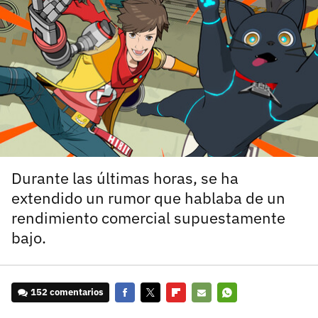
carácter inicial), pero no mayúsculas, espacios, tildes
¿Todavía no tienes cuenta?
o caracteres especiales.
He leído y acepto la
politica de privacidad y
Regístrate gratis
de participación
Registrarse en 3DJuegos
El inicio de sesión con Facebook ya no está
disponible, pero puedes seguir usando tu cuenta
de 3DJuegos:
Entra con Google
Durante las últimas horas, se ha
Recupera tu acceso con Facebook
extendido un rumor que hablaba de un
rendimiento comercial supuestamente
¿Ya tienes cuenta?
bajo.
Entra en 3DJuegos
152 comentarios
Facebook
Twitter
Flipboard
E-
Whatsapp