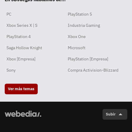
PC
PlayStation 5
Xbox Series X | S
Industria Gaming
PlayStation 4
Xbox One
Saga Hollow Knight
Microsoft
Xbox [Empresa]
PlayStation [Empresa]
Sony
Compra Activision-Blizzard
Ver más temas
Subir