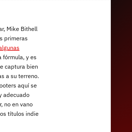
, Mike Bithell
as primeras
algunas
 fórmula, y es
e captura bien
as a su terreno.
ooters aquí se
 y adecuado
r, no en vano
s títulos indie