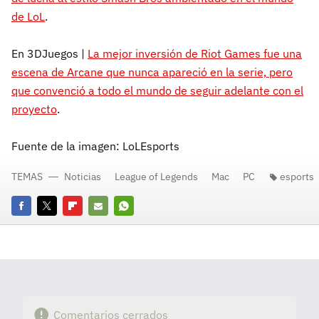
de LoL
.
En 3DJuegos |
La mejor inversión de Riot Games fue una
escena de Arcane que nunca apareció en la serie, pero
que convenció a todo el mundo de seguir adelante con el
proyecto
.
Fuente de la imagen: LoLEsports
TEMAS
Noticias
League of Legends
Mac
PC
esports
Facebook
Twitter
Flipboard
E-
Whatsapp
mail
Comentarios cerrados