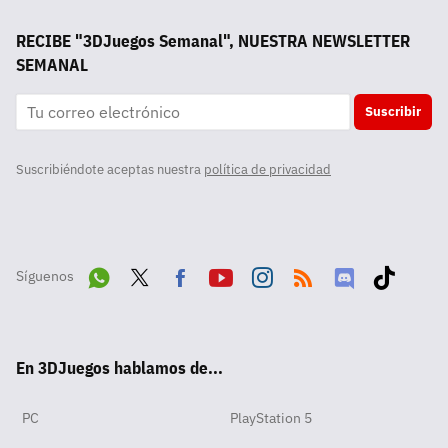
RECIBE "3DJuegos Semanal", NUESTRA NEWSLETTER
SEMANAL
Suscribir
Suscribiéndote aceptas nuestra
política de privacidad
Síguenos
Wha
Twit
Fac
Yout
Inst
RSS
Disc
Tikt
tsA
ter
ebo
ube
agra
ord
ok
En 3DJuegos hablamos de...
pp
ok
m
PC
PlayStation 5