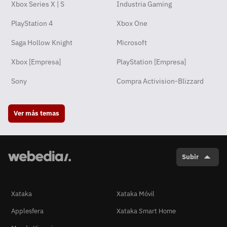
Xbox Series X | S
Industria Gaming
PlayStation 4
Xbox One
Saga Hollow Knight
Microsoft
Xbox [Empresa]
PlayStation [Empresa]
Sony
Compra Activision-Blizzard
Ver más temas
Subir
Xataka
Xataka Móvil
Applesfera
Xataka Smart Home