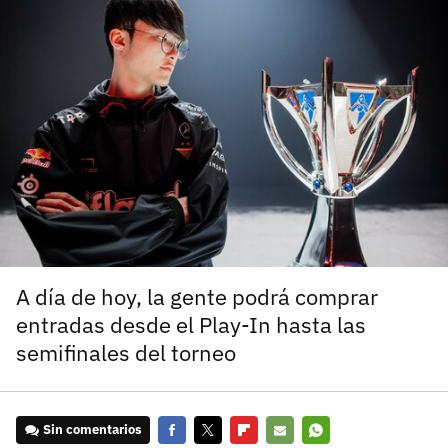
carácter inicial), pero no mayúsculas, espacios, tildes
¿Todavía no tienes cuenta?
o caracteres especiales.
He leído y acepto la
politica de privacidad y
Regístrate gratis
de participación
Registrarse en 3DJuegos
El inicio de sesión con Facebook ya no está
disponible, pero puedes seguir usando tu cuenta
de 3DJuegos:
Entra con Google
Recupera tu acceso con Facebook
A día de hoy, la gente podrá comprar
entradas desde el Play-In hasta las
¿Ya tienes cuenta?
semifinales del torneo
Entra en 3DJuegos
Sin comentarios