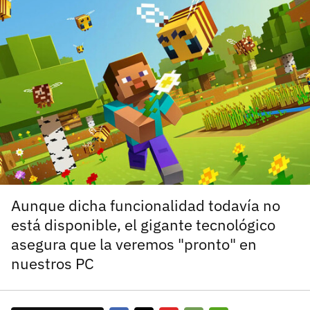
carácter inicial), pero no mayúsculas, espacios, tildes
¿Todavía no tienes cuenta?
o caracteres especiales.
He leído y acepto la
politica de privacidad y
Regístrate gratis
de participación
Registrarse en 3DJuegos
El inicio de sesión con Facebook ya no está
disponible, pero puedes seguir usando tu cuenta
de 3DJuegos:
Entra con Google
Recupera tu acceso con Facebook
Aunque dicha funcionalidad todavía no
está disponible, el gigante tecnológico
¿Ya tienes cuenta?
asegura que la veremos "pronto" en
nuestros PC
Entra en 3DJuegos