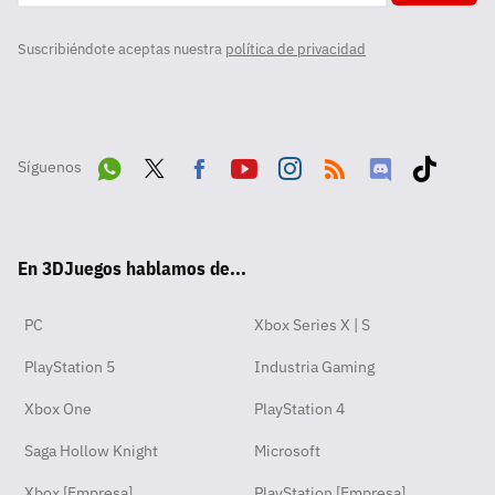
Suscribiéndote aceptas nuestra
política de privacidad
Síguenos
Wha
Twit
Fac
Yout
Inst
RSS
Disc
Tikt
tsA
ter
ebo
ube
agra
ord
ok
En 3DJuegos hablamos de...
pp
ok
m
PC
Xbox Series X | S
PlayStation 5
Industria Gaming
Xbox One
PlayStation 4
Saga Hollow Knight
Microsoft
Xbox [Empresa]
PlayStation [Empresa]