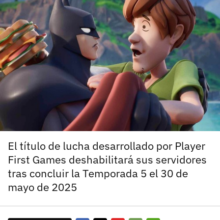
carácter inicial), pero no mayúsculas, espacios, tildes
¿Todavía no tienes cuenta?
o caracteres especiales.
He leído y acepto la
politica de privacidad y
Regístrate gratis
de participación
Registrarse en 3DJuegos
El inicio de sesión con Facebook ya no está
disponible, pero puedes seguir usando tu cuenta
de 3DJuegos:
Entra con Google
Recupera tu acceso con Facebook
El título de lucha desarrollado por Player
First Games deshabilitará sus servidores
¿Ya tienes cuenta?
tras concluir la Temporada 5 el 30 de
mayo de 2025
Entra en 3DJuegos