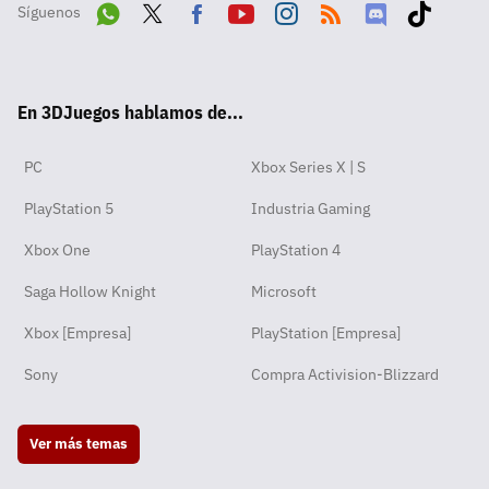
Síguenos
Wha
Twit
Fac
Yout
Inst
RSS
Disc
Tikt
tsA
ter
ebo
ube
agra
ord
ok
En 3DJuegos hablamos de...
pp
ok
m
PC
Xbox Series X | S
PlayStation 5
Industria Gaming
Xbox One
PlayStation 4
Saga Hollow Knight
Microsoft
Xbox [Empresa]
PlayStation [Empresa]
Sony
Compra Activision-Blizzard
Ver más temas