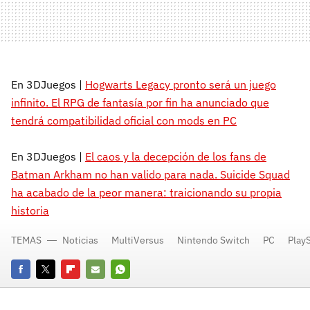
En 3DJuegos |
Hogwarts Legacy pronto será un juego
infinito. El RPG de fantasía por fin ha anunciado que
tendrá compatibilidad oficial con mods en PC
En 3DJuegos |
El caos y la decepción de los fans de
Batman Arkham no han valido para nada. Suicide Squad
ha acabado de la peor manera: traicionando su propia
historia
TEMAS
Noticias
MultiVersus
Nintendo Switch
PC
PlayS
Facebook
Twitter
Flipboard
E-
Whatsapp
mail