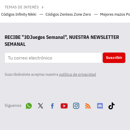
TEMAS DE INTERÉS
Códigos Infinity Nikki
Códigos Zenless Zone Zero
Mejores mazos P
RECIBE "3DJuegos Semanal", NUESTRA NEWSLETTER
SEMANAL
Suscribir
Suscribiéndote aceptas nuestra
política de privacidad
Síguenos
Wha
Twit
Fac
Yout
Inst
RSS
Disc
Tikt
tsA
ter
ebo
ube
agra
ord
ok