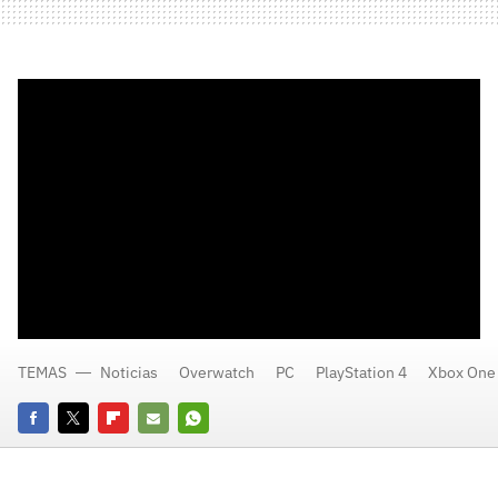
TEMAS
Noticias
Overwatch
PC
PlayStation 4
Xbox One
Facebook
Twitter
Flipboard
E-
Whatsapp
mail