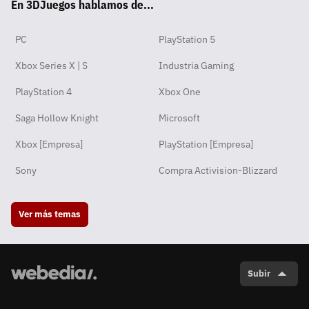
En 3DJuegos hablamos de...
pp
ok
m
PC
PlayStation 5
Xbox Series X | S
Industria Gaming
PlayStation 4
Xbox One
Saga Hollow Knight
Microsoft
Xbox [Empresa]
PlayStation [Empresa]
Sony
Compra Activision-Blizzard
Ver más temas
Subir