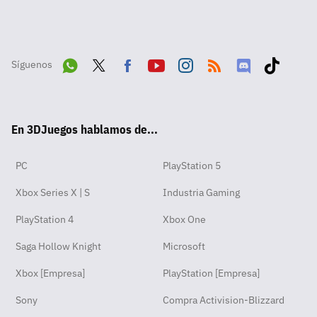
Síguenos
Wha
Twit
Fac
Yout
Inst
RSS
Disc
Tikt
tsA
ter
ebo
ube
agra
ord
ok
En 3DJuegos hablamos de...
pp
ok
m
PC
PlayStation 5
Xbox Series X | S
Industria Gaming
PlayStation 4
Xbox One
Saga Hollow Knight
Microsoft
Xbox [Empresa]
PlayStation [Empresa]
Sony
Compra Activision-Blizzard