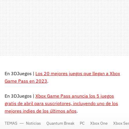
En 3DJuegos |
Los 20 mejores juegos que llegan a Xbox
Game Pass en 2023
.
En 3DJuegos |
Xbox Game Pass anuncia los 5 juegos
gratis de abril para suscriptores, incluyendo uno de los
mejores indies de los últimos años
.
TEMAS
Noticias
Quantum Break
PC
Xbox One
Xbox Ser