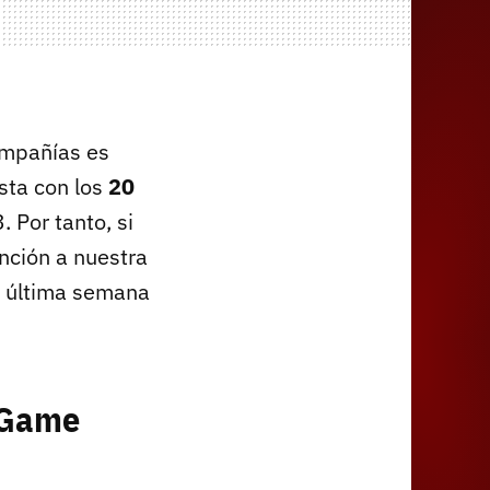
compañías es
sta con los
20
 Por tanto, si
nción a nuestra
la última semana
x Game