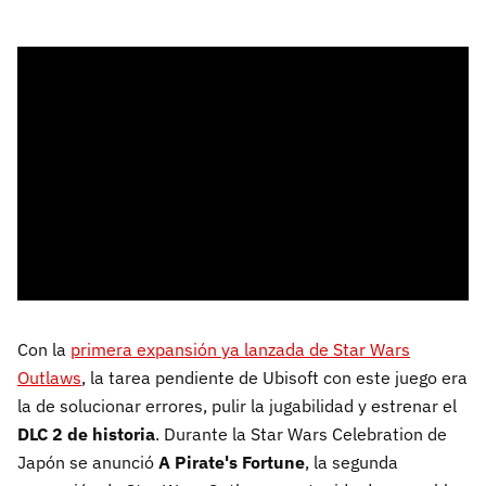
Con la
primera expansión ya lanzada de Star Wars
Outlaws
, la tarea pendiente de Ubisoft con este juego era
la de solucionar errores, pulir la jugabilidad y estrenar el
DLC 2 de historia
. Durante la Star Wars Celebration de
Japón se anunció
A Pirate's Fortune
, la segunda