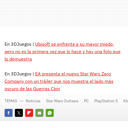
En 3DJuegos |
Ubisoft se enfrenta a su mayor miedo,
pero no es la primera vez que lo hace y hay una foto que
lo demuestra
En 3DJuegos |
EA presenta el nuevo Star Wars Zero
Company con un tráiler que nos muestra el lado más
oscuro de las Guerras Clon
TEMAS
Noticias
Star Wars Outlaws
PC
PlayStation 5
Xb
Facebook
Twitter
Flipboard
E-
Whatsapp