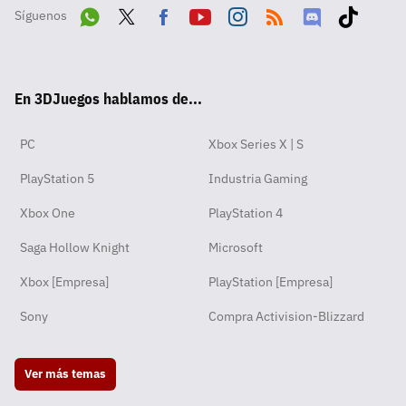
Síguenos
Wha
Twit
Fac
Yout
Inst
RSS
Disc
Tikt
tsA
ter
ebo
ube
agra
ord
ok
En 3DJuegos hablamos de...
pp
ok
m
PC
Xbox Series X | S
PlayStation 5
Industria Gaming
Xbox One
PlayStation 4
Saga Hollow Knight
Microsoft
Xbox [Empresa]
PlayStation [Empresa]
Sony
Compra Activision-Blizzard
Ver más temas