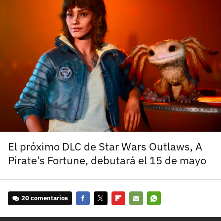
carácter inicial), pero no mayúsculas, espacios, tildes
¿Todavía no tienes cuenta?
o caracteres especiales.
He leído y acepto la
politica de privacidad y
Regístrate gratis
de participación
Registrarse en 3DJuegos
El inicio de sesión con Facebook ya no está
disponible, pero puedes seguir usando tu cuenta
de 3DJuegos:
Entra con Google
Recupera tu acceso con Facebook
El próximo DLC de Star Wars Outlaws, A
Pirate's Fortune, debutará el 15 de mayo
¿Ya tienes cuenta?
Entra en 3DJuegos
20 comentarios
Facebook
Twitter
Flipboard
E-
Whatsapp