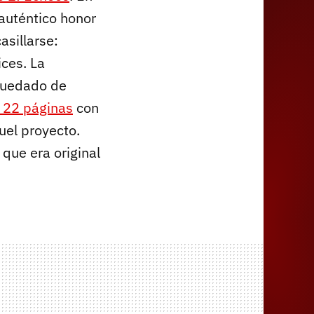
 auténtico honor
sillarse:
ices. La
 quedado de
 22 páginas
con
uel proyecto.
que era original