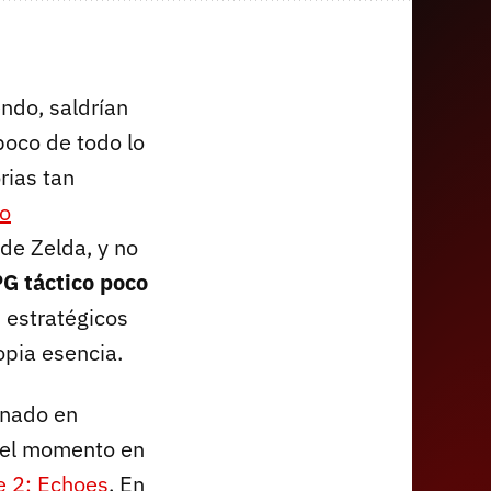
endo, saldrían
poco de todo lo
rias tan
do
de Zelda, y no
G táctico poco
 estratégicos
opia esencia.
enado en
n el momento en
e 2: Echoes
. En