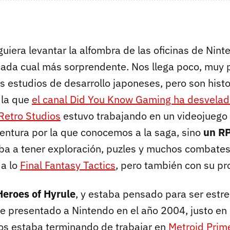
guiera levantar la alfombra de las oficinas de Nint
a cada cual más sorprendente. Nos llega poco, muy 
s estudios de desarrollo japoneses, pero son histo
 la que
el canal Did You Know Gaming ha desvela
Retro Studios
estuvo trabajando en un videojuego 
ventura por la que conocemos a la saga, sino
un RP
Iba a tener exploración, puzles y muchos combates
 a lo
Final Fantasy Tactics
, pero también con su pr
Heroes of Hyrule
, y estaba pensado para ser estr
ue presentado a Nintendo en el año 2004, justo e
os estaba terminando de trabajar en
Metroid Prim