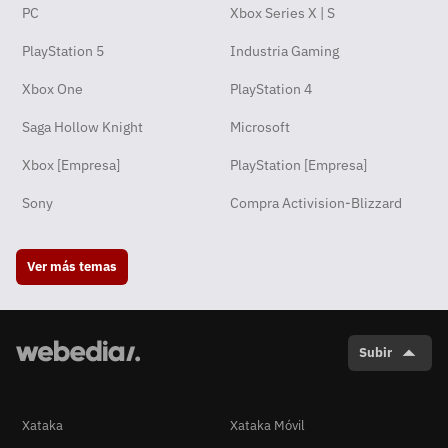
PC
Xbox Series X | S
PlayStation 5
Industria Gaming
Xbox One
PlayStation 4
Saga Hollow Knight
Microsoft
Xbox [Empresa]
PlayStation [Empresa]
Sony
Compra Activision-Blizzard
Ver más temas
Subir
Xataka
Xataka Móvil