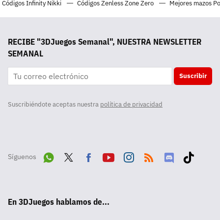
Códigos Infinity Nikki
Códigos Zenless Zone Zero
Mejores mazos P
RECIBE "3DJuegos Semanal", NUESTRA NEWSLETTER
SEMANAL
Suscribir
Suscribiéndote aceptas nuestra
política de privacidad
Síguenos
Wha
Twit
Fac
Yout
Inst
RSS
Disc
Tikt
tsA
ter
ebo
ube
agra
ord
ok
En 3DJuegos hablamos de...
pp
ok
m