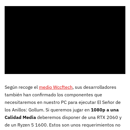
Según recoge el
medio Wccftech
, sus desarrolladores
también han confirmado los componentes que
necesitaremos en nuestro PC para ejecutar El Señor de
los Anillos: Gollum. Si queremos jugar en
1080p a una
Calidad Media
deberemos disponer de una RTX 2060 y
de un Ryzen 5 1600. Estos son unos requerimientos no