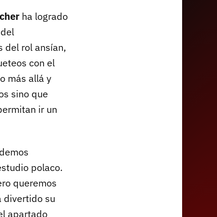
cher
ha logrado
 del
del rol ansían,
ueteos con el
o más allá y
os sino que
ermitan ir un
podemos
estudio polaco.
pero queremos
a divertido su
el apartado