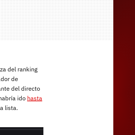
eza del ranking
ador de
nte del directo
habría ido
hasta
 lista.