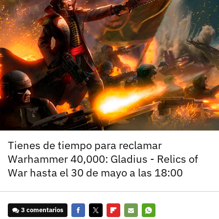
carácter inicial), pero no mayúsculas, espacios, tildes
¿Todavía no tienes cuenta?
o caracteres especiales.
He leído y acepto la
politica de privacidad y
Regístrate gratis
de participación
Registrarse en 3DJuegos
El inicio de sesión con Facebook ya no está
disponible, pero puedes seguir usando tu cuenta
de 3DJuegos:
Entra con Google
Recupera tu acceso con Facebook
Tienes de tiempo para reclamar
Warhammer 40,000: Gladius - Relics of
¿Ya tienes cuenta?
War hasta el 30 de mayo a las 18:00
Entra en 3DJuegos
3 comentarios