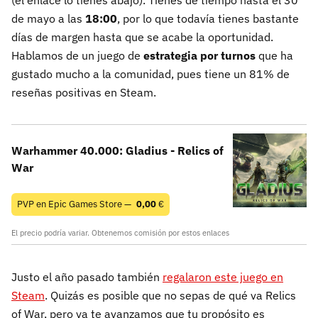
(el enlace lo tienes abajo). Tienes de tiempo hasta el 30
de mayo a las
18:00
, por lo que todavía tienes bastante
días de margen hasta que se acabe la oportunidad.
Hablamos de un juego de
estrategia por turnos
que ha
gustado mucho a la comunidad, pues tiene un 81% de
reseñas positivas en Steam.
Warhammer 40.000: Gladius - Relics of
War
PVP en Epic Games Store —
0,00
€
El precio podría variar. Obtenemos comisión por estos enlaces
Justo el año pasado también
regalaron este juego en
Steam
. Quizás es posible que no sepas de qué va Relics
of War, pero ya te avanzamos que tu propósito es