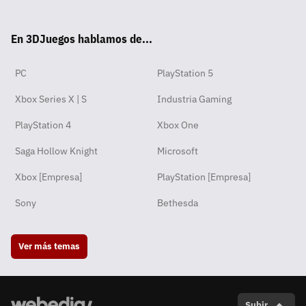
tsA
ter
ebo
ube
agra
ord
ok
En 3DJuegos hablamos de...
pp
ok
m
PC
PlayStation 5
Xbox Series X | S
Industria Gaming
PlayStation 4
Xbox One
Saga Hollow Knight
Microsoft
Xbox [Empresa]
PlayStation [Empresa]
Sony
Bethesda
Ver más temas
Subir