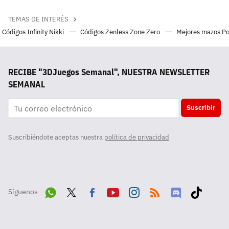
TEMAS DE INTERÉS
Códigos Infinity Nikki
Códigos Zenless Zone Zero
Mejores mazos P
RECIBE "3DJuegos Semanal", NUESTRA NEWSLETTER
SEMANAL
Suscribir
Suscribiéndote aceptas nuestra
política de privacidad
Síguenos
Wha
Twit
Fac
Yout
Inst
RSS
Disc
Tikt
tsA
ter
ebo
ube
agra
ord
ok