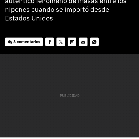
auténtico fenómeno de masas entre los
nipones cuando se importó desde
Estados Unidos
3 comentarios
Facebook
Twitter
Flipboard
E-
Whatsapp
mail