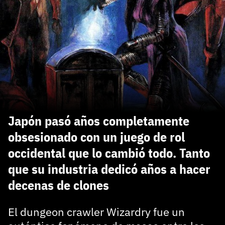
carácter inicial), pero no mayúsculas, espacios, tildes
¿Todavía no tienes cuenta?
o caracteres especiales.
He leído y acepto la
politica de privacidad y
Regístrate gratis
de participación
Registrarse en 3DJuegos
El inicio de sesión con Facebook ya no está
disponible, pero puedes seguir usando tu cuenta
de 3DJuegos:
Entra con Google
Japón pasó años completamente
Recupera tu acceso con Facebook
obsesionado con un juego de rol
occidental que lo cambió todo. Tanto
¿Ya tienes cuenta?
que su industria dedicó años a hacer
decenas de clones
Entra en 3DJuegos
El dungeon crawler Wizardry fue un