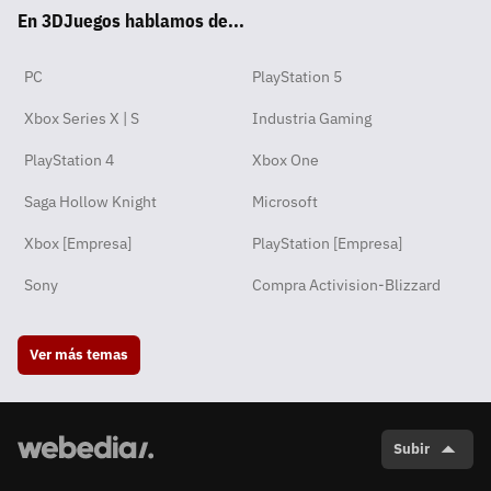
En 3DJuegos hablamos de...
pp
ok
m
PC
PlayStation 5
Xbox Series X | S
Industria Gaming
PlayStation 4
Xbox One
Saga Hollow Knight
Microsoft
Xbox [Empresa]
PlayStation [Empresa]
Sony
Compra Activision-Blizzard
Ver más temas
Subir