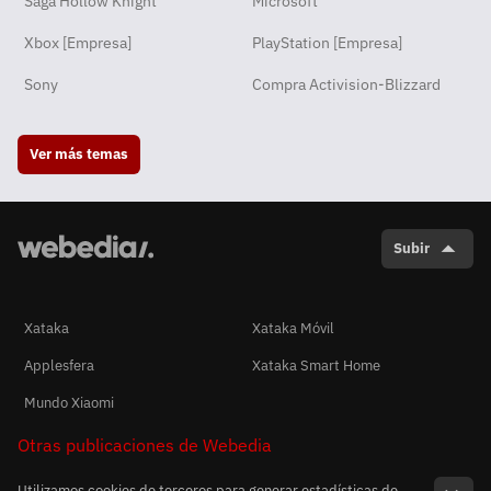
Saga Hollow Knight
Microsoft
Xbox [Empresa]
PlayStation [Empresa]
Sony
Compra Activision-Blizzard
Ver más temas
Subir
Xataka
Xataka Móvil
Applesfera
Xataka Smart Home
Mundo Xiaomi
Otras publicaciones de Webedia
Utilizamos cookies de terceros para generar estadísticas de