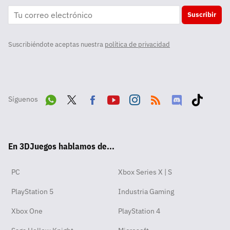
Suscribir
Suscribiéndote aceptas nuestra
política de privacidad
Síguenos
Wha
Twit
Fac
Yout
Inst
RSS
Disc
Tikt
tsA
ter
ebo
ube
agra
ord
ok
En 3DJuegos hablamos de...
pp
ok
m
PC
Xbox Series X | S
PlayStation 5
Industria Gaming
Xbox One
PlayStation 4