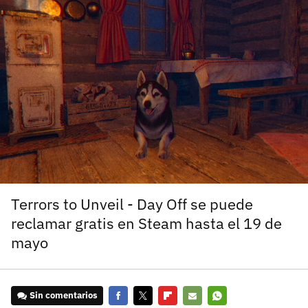
carácter inicial), pero no mayúsculas, espacios, tildes
¿Todavía no tienes cuenta?
o caracteres especiales.
He leído y acepto la
politica de privacidad y
Regístrate gratis
de participación
Registrarse en 3DJuegos
El inicio de sesión con Facebook ya no está
disponible, pero puedes seguir usando tu cuenta
de 3DJuegos:
Entra con Google
Recupera tu acceso con Facebook
Terrors to Unveil - Day Off se puede
reclamar gratis en Steam hasta el 19 de
¿Ya tienes cuenta?
mayo
Entra en 3DJuegos
Sin comentarios