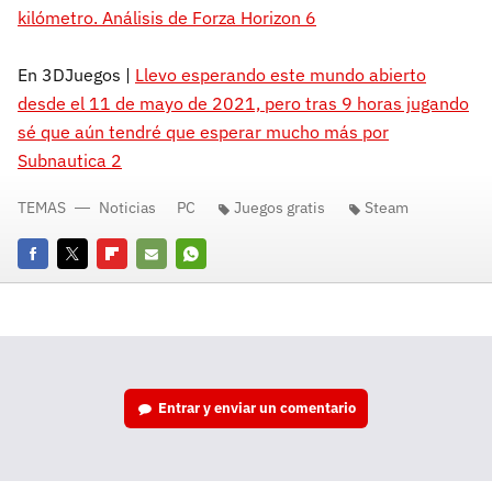
kilómetro. Análisis de Forza Horizon 6
En 3DJuegos |
Llevo esperando este mundo abierto
desde el 11 de mayo de 2021, pero tras 9 horas jugando
sé que aún tendré que esperar mucho más por
Subnautica 2
TEMAS
Noticias
PC
Juegos gratis
Steam
Facebook
Twitter
Flipboard
E-
Whatsapp
mail
Entrar y enviar un comentario