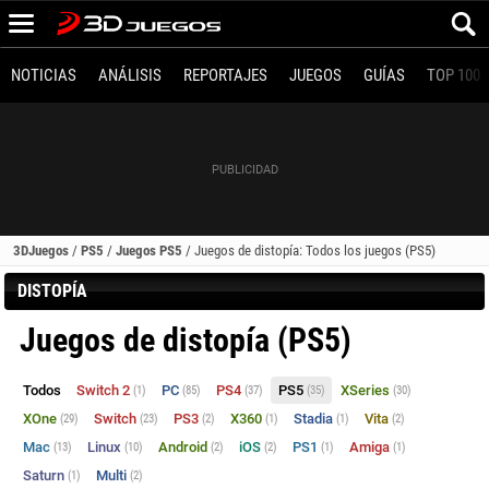
NOTICIAS
ANÁLISIS
REPORTAJES
JUEGOS
GUÍAS
TOP 100
3DJuegos
/
PS5
/
Juegos PS5
/
Juegos de distopía: Todos los juegos (PS5)
DISTOPÍA
Juegos de distopía (PS5)
Todos
Switch 2
PC
PS4
PS5
XSeries
(1)
(85)
(37)
(35)
(30)
XOne
Switch
PS3
X360
Stadia
Vita
(29)
(23)
(2)
(1)
(1)
(2)
Mac
Linux
Android
iOS
PS1
Amiga
(13)
(10)
(2)
(2)
(1)
(1)
Saturn
Multi
(1)
(2)