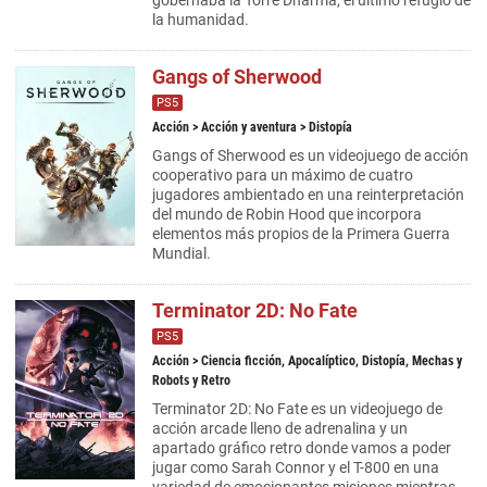
gobernaba la Torre Dharma, el último refugio de
la humanidad.
Gangs of Sherwood
PS5
Acción
>
Acción y aventura
> Distopía
Gangs of Sherwood es un videojuego de acción
cooperativo para un máximo de cuatro
jugadores ambientado en una reinterpretación
del mundo de Robin Hood que incorpora
elementos más propios de la Primera Guerra
Mundial.
Terminator 2D: No Fate
PS5
Acción
> Ciencia ficción, Apocalíptico, Distopía, Mechas y
Robots y Retro
Terminator 2D: No Fate es un videojuego de
acción arcade lleno de adrenalina y un
apartado gráfico retro donde vamos a poder
jugar como Sarah Connor y el T-800 en una