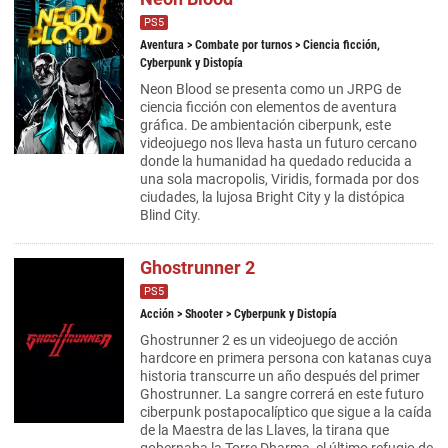
PS5
Aventura
>
Combate por turnos
> Ciencia ficción,
Cyberpunk y Distopía
Neon Blood se presenta como un JRPG de
ciencia ficción con elementos de aventura
gráfica. De ambientación ciberpunk, este
videojuego nos lleva hasta un futuro cercano
donde la humanidad ha quedado reducida a
una sola macropolis, Viridis, formada por dos
ciudades, la lujosa Bright City y la distópica
Blind City.
Ghostrunner 2
PS5
Acción
>
Shooter
> Cyberpunk y Distopía
Ghostrunner 2 es un videojuego de acción
hardcore en primera persona con katanas cuya
historia transcurre un año después del primer
Ghostrunner. La sangre correrá en este futuro
ciberpunk postapocalíptico que sigue a la caída
de la Maestra de las Llaves, la tirana que