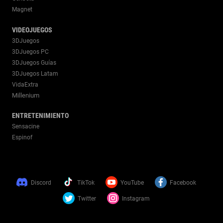
Magnet
VIDEOJUEGOS
3DJuegos
3DJuegos PC
3DJuegos Guías
3DJuegos Latam
VidaExtra
Millenium
ENTRETENIMIENTO
Sensacine
Espinof
Discord
TikTok
YouTube
Facebook
Twitter
Instagram