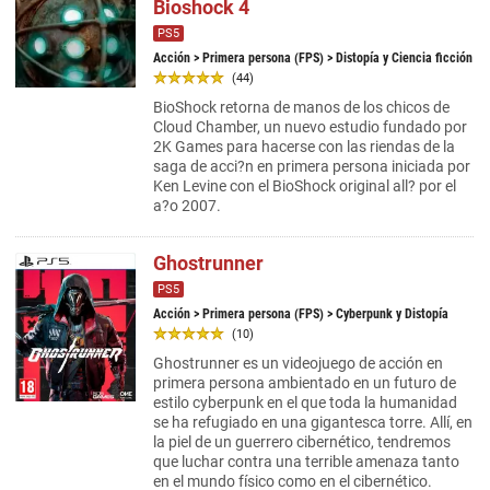
Bioshock 4
PS5
Acción
>
Primera persona (FPS)
> Distopía y Ciencia ficción
(44)
BioShock retorna de manos de los chicos de
Cloud Chamber, un nuevo estudio fundado por
2K Games para hacerse con las riendas de la
saga de acci?n en primera persona iniciada por
Ken Levine con el BioShock original all? por el
a?o 2007.
Ghostrunner
PS5
Acción
>
Primera persona (FPS)
> Cyberpunk y Distopía
(10)
Ghostrunner es un videojuego de acción en
primera persona ambientado en un futuro de
estilo cyberpunk en el que toda la humanidad
se ha refugiado en una gigantesca torre. Allí, en
la piel de un guerrero cibernético, tendremos
que luchar contra una terrible amenaza tanto
en el mundo físico como en el cibernético.