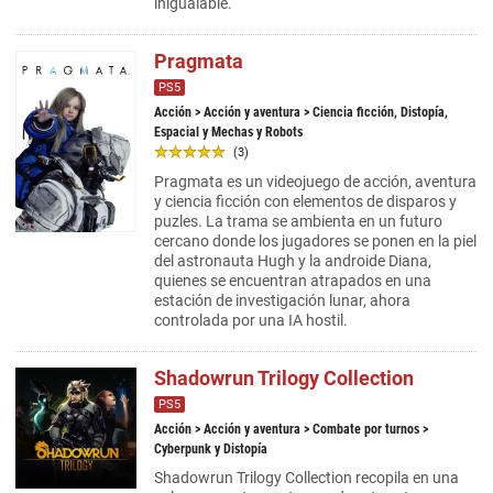
inigualable.
Pragmata
PS5
Acción
>
Acción y aventura
> Ciencia ficción, Distopía,
Espacial y Mechas y Robots
(3)
Pragmata es un videojuego de acción, aventura
y ciencia ficción con elementos de disparos y
puzles. La trama se ambienta en un futuro
cercano donde los jugadores se ponen en la piel
del astronauta Hugh y la androide Diana,
quienes se encuentran atrapados en una
estación de investigación lunar, ahora
controlada por una IA hostil.
Shadowrun Trilogy Collection
PS5
Acción
>
Acción y aventura
>
Combate por turnos
>
Cyberpunk y Distopía
Shadowrun Trilogy Collection recopila en una