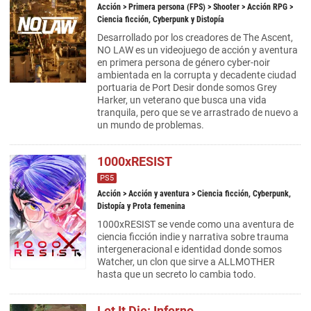
Acción
>
Primera persona (FPS)
>
Shooter
>
Acción RPG
>
Ciencia ficción, Cyberpunk y Distopía
Desarrollado por los creadores de The Ascent,
NO LAW es un videojuego de acción y aventura
en primera persona de género cyber-noir
ambientada en la corrupta y decadente ciudad
portuaria de Port Desir donde somos Grey
Harker, un veterano que busca una vida
tranquila, pero que se ve arrastrado de nuevo a
un mundo de problemas.
1000xRESIST
PS5
Acción
>
Acción y aventura
> Ciencia ficción, Cyberpunk,
Distopía y Prota femenina
1000xRESIST se vende como una aventura de
ciencia ficción indie y narrativa sobre trauma
intergeneracional e identidad donde somos
Watcher, un clon que sirve a ALLMOTHER
hasta que un secreto lo cambia todo.
Let It Die: Inferno