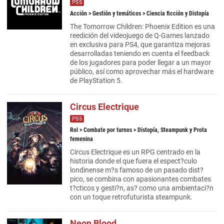
PS5
Acción
>
Gestión y temáticos
> Ciencia ficción y Distopía
The Tomorrow Children: Phoenix Edition es una
reedición del videojuego de Q-Games lanzado
en exclusiva para PS4, que garantiza mejoras
desarrolladas teniendo en cuenta el feedback
de los jugadores para poder llegar a un mayor
público, así como aprovechar más el hardware
de PlayStation 5.
Circus Electrique
PS5
Rol
>
Combate por turnos
> Distopía, Steampunk y Prota
femenina
Circus Electrique es un RPG centrado en la
historia donde el que fuera el espect?culo
londinense m?s famoso de un pasado dist?
pico, se combina con apasionantes combates
t?cticos y gesti?n, as? como una ambientaci?n
con un toque retrofuturista steampunk.
Neon Blood