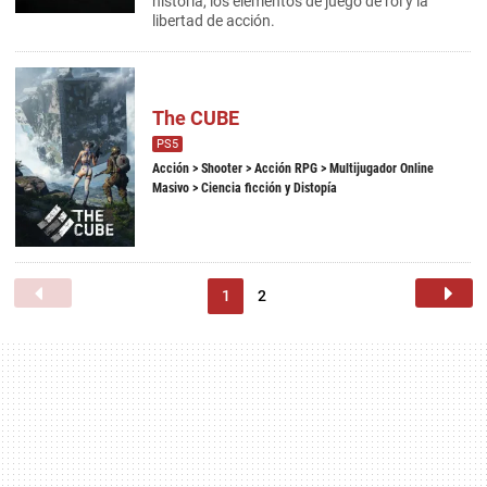
historia, los elementos de juego de rol y la
libertad de acción.
The CUBE
PS5
Acción
>
Shooter
>
Acción RPG
>
Multijugador Online
Masivo
> Ciencia ficción y Distopía
1
2