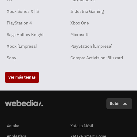
Xbox Series X | S
Industria Gaming
PlayStation 4
Xbox One
Saga Hollow Knight
Microsoft
Xbox [Empresa]
PlayStation [Empresa]
Sony
Compra Activision-Blizzard
Ver más temas
Subir
Xataka
Xataka Móvil
Applesfera
Xataka Smart Home