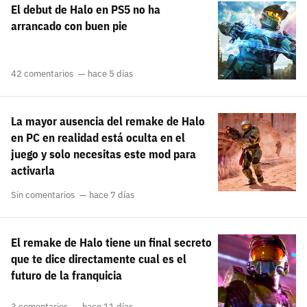
El debut de Halo en PS5 no ha
carácter inicial), pero no mayúsculas, espacios, tildes
¿Todavía no tienes cuenta?
o caracteres especiales.
arrancado con buen pie
He leído y acepto la
politica de privacidad y
Regístrate gratis
de participación
42 comentarios
hace 5 días
Registrarse en 3DJuegos
La mayor ausencia del remake de Halo
El inicio de sesión con Facebook ya no está
en PC en realidad está oculta en el
disponible, pero puedes seguir usando tu cuenta
juego y solo necesitas este mod para
de 3DJuegos:
Entra con Google
activarla
Recupera tu acceso con Facebook
Sin comentarios
hace 7 días
¿Ya tienes cuenta?
El remake de Halo tiene un final secreto
que te dice directamente cual es el
Entra en 3DJuegos
futuro de la franquicia
3 comentarios
hace 11 días