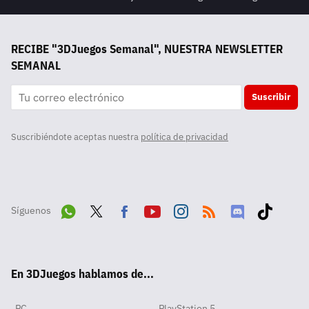
RECIBE "3DJuegos Semanal", NUESTRA NEWSLETTER
SEMANAL
Suscribir
Suscribiéndote aceptas nuestra
política de privacidad
Síguenos
Wha
Twit
Fac
Yout
Inst
RSS
Disc
Tikt
tsA
ter
ebo
ube
agra
ord
ok
En 3DJuegos hablamos de...
pp
ok
m
PC
PlayStation 5