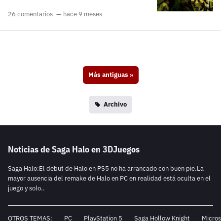
26 comentarios
hace 9 meses
Más antiguas
»
Archivo
Noticias de Saga Halo en 3DJuegos
Saga Halo:El debut de Halo en PS5 no ha arrancado con buen pie.La
mayor ausencia del remake de Halo en PC en realidad está oculta en el
juego y solo..
OTROS TEMAS:
PC
PlayStation 5
Saga Hollow Knight
Micros