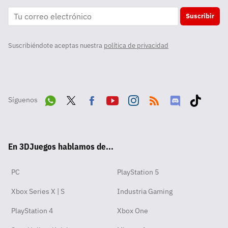
Suscribir
Suscribiéndote aceptas nuestra
política de privacidad
Síguenos
Wha
Twit
Fac
Yout
Inst
RSS
Disc
Tikt
tsA
ter
ebo
ube
agra
ord
ok
En 3DJuegos hablamos de...
pp
ok
m
PC
PlayStation 5
Xbox Series X | S
Industria Gaming
PlayStation 4
Xbox One