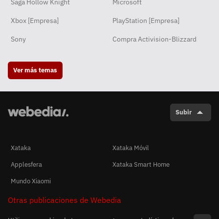
Saga Hollow Knight
Microsoft
Xbox [Empresa]
PlayStation [Empresa]
Sony
Compra Activision-Blizzard
Ver más temas
Subir
Xataka
Xataka Móvil
Applesfera
Xataka Smart Home
Mundo Xiaomi
Otras publicaciones de Webedia