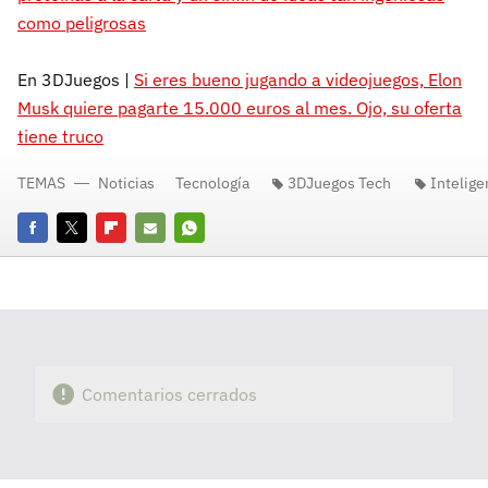
como peligrosas
En 3DJuegos |
Si eres bueno jugando a videojuegos, Elon
Musk quiere pagarte 15.000 euros al mes. Ojo, su oferta
tiene truco
TEMAS
Noticias
Tecnología
3DJuegos Tech
Inteligen
Facebook
Twitter
Flipboard
E-
Whatsapp
mail
Comentarios cerrados